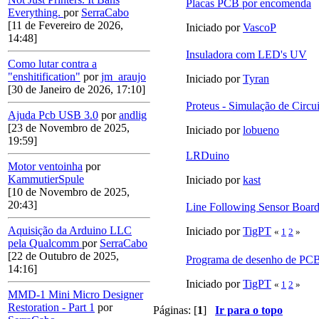
Placas PCB por encomenda
Everything.
por
SerraCabo
[11 de Fevereiro de 2026,
Iniciado por
VascoP
14:48]
Insuladora com LED's UV
Como lutar contra a
"enshitification"
por
jm_araujo
Iniciado por
Tyran
[30 de Janeiro de 2026, 17:10]
Proteus - Simulação de Circ
Ajuda Pcb USB 3.0
por
andlig
[23 de Novembro de 2025,
Iniciado por
lobueno
19:59]
LRDuino
Motor ventoinha
por
KammutierSpule
Iniciado por
kast
[10 de Novembro de 2025,
20:43]
Line Following Sensor Boar
Aquisição da Arduino LLC
Iniciado por
TigPT
«
1
2
»
pela Qualcomm
por
SerraCabo
[22 de Outubro de 2025,
Programa de desenho de PC
14:16]
Iniciado por
TigPT
«
1
2
»
MMD-1 Mini Micro Designer
Restoration - Part 1
por
Páginas: [
1
]
Ir para o topo