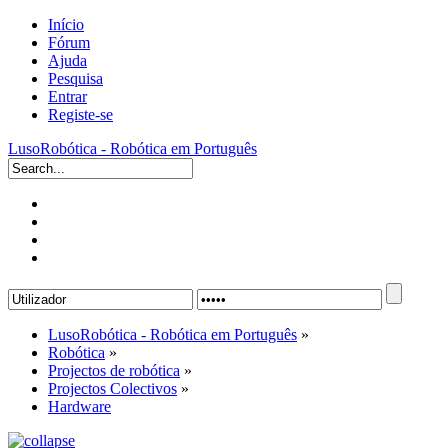
Início
Fórum
Ajuda
Pesquisa
Entrar
Registe-se
LusoRobótica - Robótica em Português
LusoRobótica - Robótica em Português
»
Robótica
»
Projectos de robótica
»
Projectos Colectivos
»
Hardware