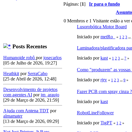
Páginas: [
1
]
Ir para o fundo
Assunto
0 Membros e 1 Visitante estão a ver 
Lusorobótica Motor Board
Iniciado por
metRo_
«
1
2
3
...
Posts Recentes
Laminadora/plastificadora pa
Humanoide robô
por
josecarlos
Iniciado por
kast
«
1
2
3
...
7
»
[05 de Julho de 2026, 19:27]
Como "produzem" as vossas
Heathkit
por
SerraCabo
[25 de Abril de 2026, 12:48]
Iniciado por
rjrv
«
1
2
3
...
9
»
Desenvolvimento de projetos
Fazer PCB com spray cinza ?
com agentes AI
por
jm_araujo
[29 de Março de 2026, 21:59]
Iniciado por
kast
Ajuda com Antena TDT
por
RobotLineFollower
almamater
[13 de Março de 2026, 09:29]
Iniciado por
TigPT
«
1
2
»
Not Just Printers. It Bans