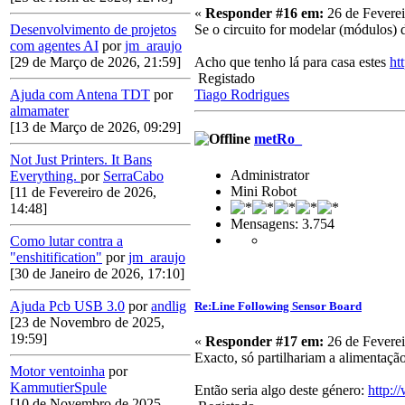
«
Responder #16 em:
26 de Feverei
Se o circuito for modelar (módulos) 
Desenvolvimento de projetos
com agentes AI
por
jm_araujo
Acho que tenho lá para casa estes
ht
[29 de Março de 2026, 21:59]
Registado
Tiago Rodrigues
Ajuda com Antena TDT
por
almamater
[13 de Março de 2026, 09:29]
metRo_
Not Just Printers. It Bans
Administrator
Everything.
por
SerraCabo
Mini Robot
[11 de Fevereiro de 2026,
14:48]
Mensagens: 3.754
Como lutar contra a
"enshitification"
por
jm_araujo
[30 de Janeiro de 2026, 17:10]
Ajuda Pcb USB 3.0
por
andlig
Re:Line Following Sensor Board
[23 de Novembro de 2025,
19:59]
«
Responder #17 em:
26 de Feverei
Exacto, só partilhariam a alimentação
Motor ventoinha
por
KammutierSpule
Então seria algo deste género:
http:
[10 de Novembro de 2025,