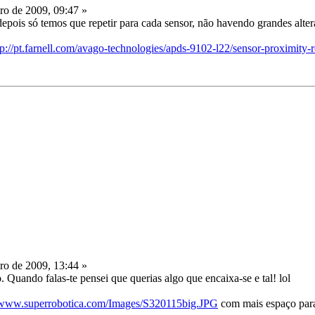
ro de 2009, 09:47 »
depois só temos que repetir para cada sensor, não havendo grandes alter
tp://pt.farnell.com/avago-technologies/apds-9102-l22/sensor-proximity
ro de 2009, 13:44 »
. Quando falas-te pensei que querias algo que encaixa-se e tal! lol
//www.superrobotica.com/Images/S320115big.JPG
com mais espaço para