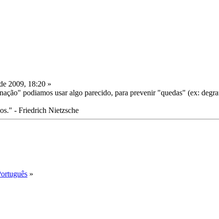
de 2009, 18:20 »
ão" podiamos usar algo parecido, para prevenir "quedas" (ex: degraus
." - Friedrich Nietzsche
Português
»