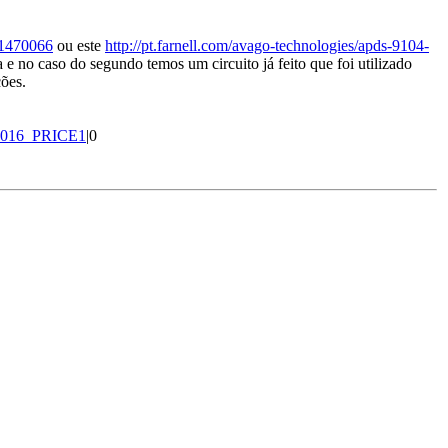
p/1470066
ou este
http://pt.farnell.com/avago-technologies/apds-9104-
 e no caso do segundo temos um circuito já feito que foi utilizado
ções.
LS_016_PRICE1
|0