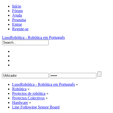
Início
Fórum
Ajuda
Pesquisa
Entrar
Registe-se
LusoRobótica - Robótica em Português
LusoRobótica - Robótica em Português
»
Robótica
»
Projectos de robótica
»
Projectos Colectivos
»
Hardware
»
Line Following Sensor Board