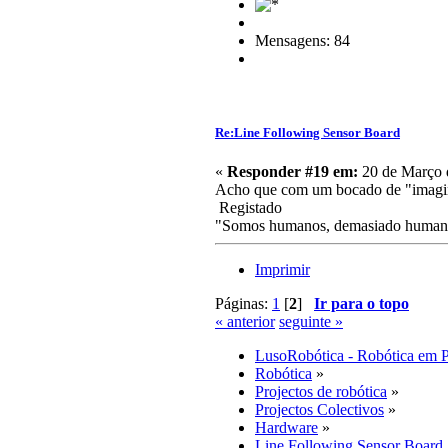
Mensagens: 84
Re:Line Following Sensor Board
«
Responder #19 em:
20 de Março 
Acho que com um bocado de "imaginaç
Registado
"Somos humanos, demasiado humanos
Imprimir
Páginas:
1
[
2
]
Ir para o topo
« anterior
seguinte »
LusoRobótica - Robótica em 
Robótica
»
Projectos de robótica
»
Projectos Colectivos
»
Hardware
»
Line Following Sensor Board