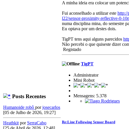
A minha ideia era colocar um potenci
Fui aconselhado a utilizar este
http:/
l22/sensor-proximity-reflective-0-
numa disciplina mina, do semestre pa
Eu optava por um destes dois.
TigPT tens aqui alguns parecidos
ht
Não percebi o que quiseste dizer co
Registado
TigPT
Administrator
Mini Robot
Posts Recentes
Mensagens: 5.378
Humanoide robô
por
josecarlos
[05 de Julho de 2026, 19:27]
Re:Line Following Sensor Board
Heathkit
por
SerraCabo
[25 de Abril de 2026, 12:48]