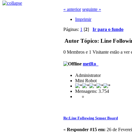
« anterior
seguinte »
Imprimir
Páginas:
1
[
2
]
Ir para o fundo
Autor
Tópico: Line Followi
0 Membros e 1 Visitante estão a ver e
metRo_
Administrator
Mini Robot
Mensagens: 3.754
Re:Line Following Sensor Board
«
Responder #15 em:
26 de Feverei