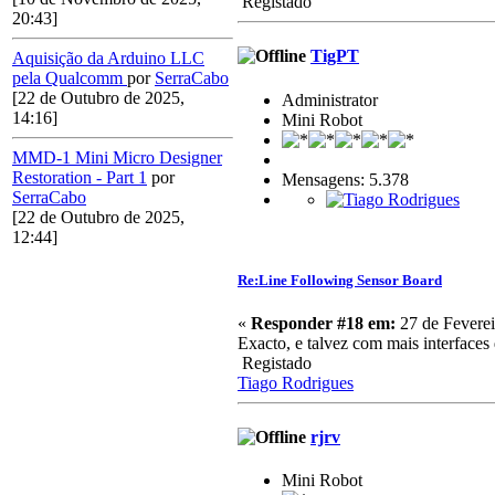
Registado
20:43]
TigPT
Aquisição da Arduino LLC
pela Qualcomm
por
SerraCabo
[22 de Outubro de 2025,
Administrator
14:16]
Mini Robot
MMD-1 Mini Micro Designer
Restoration - Part 1
por
Mensagens: 5.378
SerraCabo
[22 de Outubro de 2025,
12:44]
Re:Line Following Sensor Board
«
Responder #18 em:
27 de Feverei
Exacto, e talvez com mais interfaces 
Registado
Tiago Rodrigues
rjrv
Mini Robot