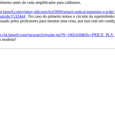
ómetro antes de cada amplificador para calibrares.
/pt.farnell.com/vishay-siliconix/tcrt5000/sensor-optical-transistor-o-p/d
10mm/dp/1532444
. No caso do primeiro temos o circuito da superrobotica
ssado pelos professores para mostrar uma cena, por isso está em condi
tp://pt.farnell.com/jsp/search/results.jsp?N=1002436&Ns=PRICE_P
m modelar!