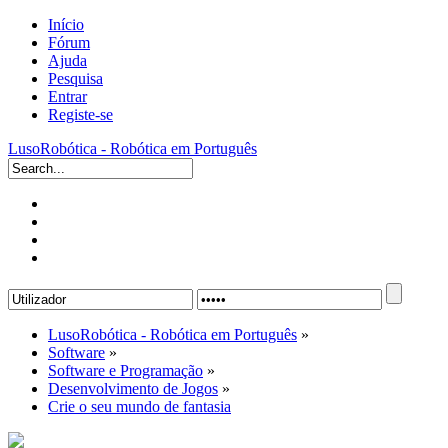
Início
Fórum
Ajuda
Pesquisa
Entrar
Registe-se
LusoRobótica - Robótica em Português
LusoRobótica - Robótica em Português
»
Software
»
Software e Programação
»
Desenvolvimento de Jogos
»
Crie o seu mundo de fantasia