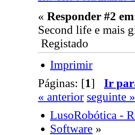
«
Responder #2 em
Second life e mais gi
Registado
Imprimir
Páginas: [
1
]
Ir par
« anterior
seguinte 
LusoRobótica - R
Software
»