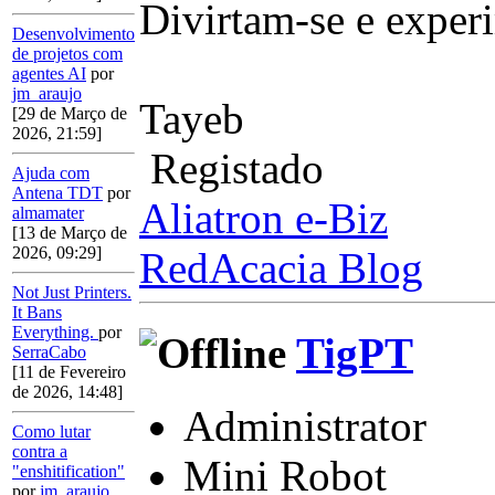
Divirtam-se e exper
Desenvolvimento
de projetos com
agentes AI
por
jm_araujo
Tayeb
[29 de Março de
2026, 21:59]
Registado
Ajuda com
Antena TDT
por
Aliatron e-Biz
almamater
[13 de Março de
2026, 09:29]
RedAcacia Blog
Not Just Printers.
It Bans
Everything.
por
TigPT
SerraCabo
[11 de Fevereiro
de 2026, 14:48]
Administrator
Como lutar
contra a
Mini Robot
"enshitification"
por
jm_araujo