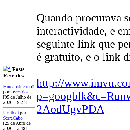
Quando procurava so
interactividade, e e
seguinte link que pe
é gratuito, e o link d
Posts
Recentes
http://www.imvu.co
Humanoide robô
por
josecarlos
p=googblk&c=Run
[05 de Julho de
2026, 19:27]
2AodUgvPDA
Heathkit
por
SerraCabo
[25 de Abril de
2026, 12:48]