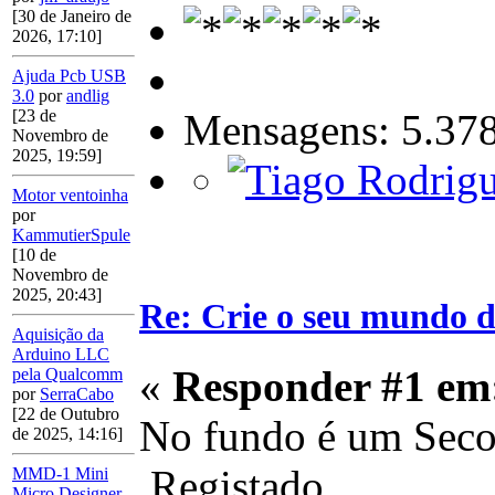
[30 de Janeiro de
2026, 17:10]
Ajuda Pcb USB
3.0
por
andlig
Mensagens: 5.37
[23 de
Novembro de
2025, 19:59]
Motor ventoinha
por
KammutierSpule
[10 de
Novembro de
2025, 20:43]
Re: Crie o seu mundo d
Aquisição da
Arduino LLC
«
Responder #1 em
pela Qualcomm
por
SerraCabo
[22 de Outubro
No fundo é um Secon
de 2025, 14:16]
Registado
MMD-1 Mini
Micro Designer