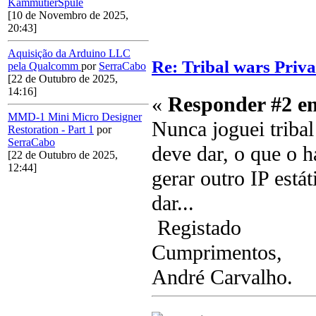
KammutierSpule
[10 de Novembro de 2025,
20:43]
Aquisição da Arduino LLC
Re: Tribal wars Priv
pela Qualcomm
por
SerraCabo
[22 de Outubro de 2025,
14:16]
«
Responder #2 e
MMD-1 Mini Micro Designer
Nunca joguei triba
Restoration - Part 1
por
SerraCabo
deve dar, o que o h
[22 de Outubro de 2025,
12:44]
gerar outro IP está
dar...
Registado
Cumprimentos,
André Carvalho.