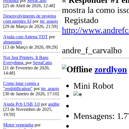
«
Responder #1 e
Heathkit
por
SerraCabo
[25 de Abril de 2026, 12:48]
mostra la como iss
Desenvolvimento de projetos
Registado
com agentes AI
por
jm_araujo
[29 de Março de 2026, 21:59]
http://www.andrefc
Ajuda com Antena TDT
por
almamater
[13 de Março de 2026, 09:29]
andre_f_carvalho
Not Just Printers. It Bans
Everything.
por
SerraCabo
zordlyon
[11 de Fevereiro de 2026,
14:48]
Mini Robot
Como lutar contra a
"enshitification"
por
jm_araujo
[30 de Janeiro de 2026, 17:10]
Ajuda Pcb USB 3.0
por
andlig
[23 de Novembro de 2025,
Mensagens: 1.7
19:59]
Motor ventoinha
por