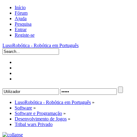
Início
Fórum
Ajuda
Pesquisa
Entrar
Registe-se
LusoRobótica - Robótica em Português
LusoRobótica - Robótica em Português
»
Software
»
Software e Programação
»
Desenvolvimento de Jogos
»
Tribal wars Privado