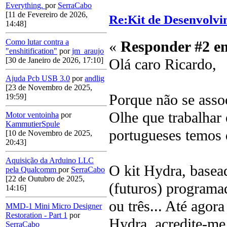
Everything.
por
SerraCabo
[11 de Fevereiro de 2026,
Re:Kit de Desenvolvi
14:48]
Como lutar contra a
«
Responder #2 e
"enshitification"
por
jm_araujo
Olá caro Ricardo,
[30 de Janeiro de 2026, 17:10]
Ajuda Pcb USB 3.0
por
andlig
[23 de Novembro de 2025,
Porque não se asso
19:59]
Olhe que trabalhar
Motor ventoinha
por
KammutierSpule
portugueses temos 
[10 de Novembro de 2025,
20:43]
Aquisição da Arduino LLC
O kit Hydra, basead
pela Qualcomm
por
SerraCabo
[22 de Outubro de 2025,
(futuros) programa
14:16]
ou três... Até agor
MMD-1 Mini Micro Designer
Restoration - Part 1
por
Hydra, acredite-me
SerraCabo