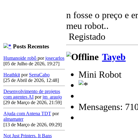
n fosse o preço e e
meu robot..
Registado
Posts Recentes
Tayeb
Humanoide robô
por
josecarlos
[05 de Julho de 2026, 19:27]
Mini Robot
Heathkit
por
SerraCabo
[25 de Abril de 2026, 12:48]
Desenvolvimento de projetos
com agentes AI
por
jm_araujo
[29 de Março de 2026, 21:59]
Mensagens: 71
Ajuda com Antena TDT
por
almamater
[13 de Março de 2026, 09:29]
Not Just Printers. It Bans