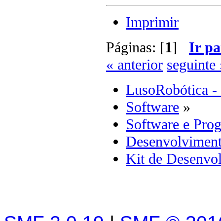
Imprimir
Páginas: [
1
]
Ir pa
« anterior
seguinte 
LusoRobótica -
Software
»
Software e Pro
Desenvolviment
Kit de Desenvo