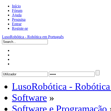
Início
Fórum
Ajuda
Pesquisa
Entrar
Registe-se
LusoRobótica - Robótica em Português
LusoRobótica - Robótica
Software
»
Software e Programação