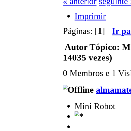
« anterior
seguinte 
Imprimir
Páginas: [
1
]
Ir p
Autor
Tópico: Mo
14035 vezes)
0 Membros e 1 Visit
almamat
Mini Robot