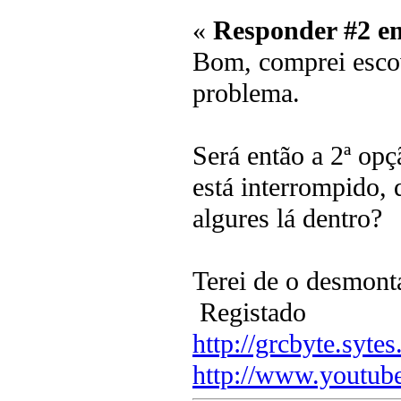
«
Responder #2 e
Bom, comprei esco
problema.
Será então a 2ª opç
está interrompido, 
algures lá dentro?
Terei de o desmonta
Registado
http://grcbyte.sytes
http://www.youtub