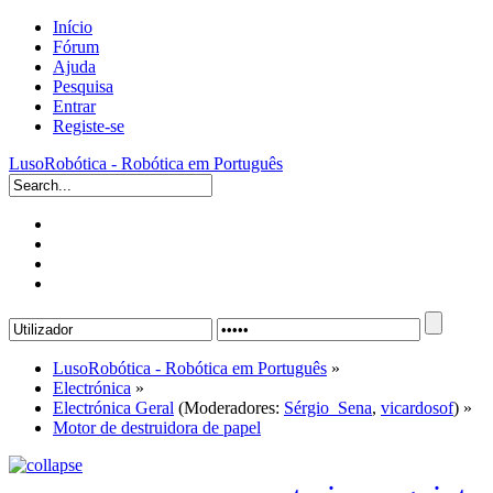
Início
Fórum
Ajuda
Pesquisa
Entrar
Registe-se
LusoRobótica - Robótica em Português
LusoRobótica - Robótica em Português
»
Electrónica
»
Electrónica Geral
(Moderadores:
Sérgio_Sena
,
vicardosof
) »
Motor de destruidora de papel