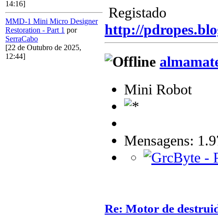
14:16]
Registado
MMD-1 Mini Micro Designer
http://pdropes.blo
Restoration - Part 1
por
SerraCabo
[22 de Outubro de 2025,
12:44]
almamat
Mini Robot
Mensagens: 1.9
Re: Motor de destrui