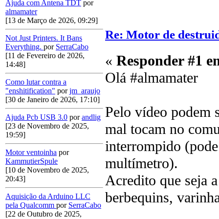
Ajuda com Antena TDT
por
almamater
[13 de Março de 2026, 09:29]
Re: Motor de destrui
Not Just Printers. It Bans
Everything.
por
SerraCabo
[11 de Fevereiro de 2026,
«
Responder #1 e
14:48]
Olá #almamater
Como lutar contra a
"enshitification"
por
jm_araujo
[30 de Janeiro de 2026, 17:10]
Pelo vídeo podem se
Ajuda Pcb USB 3.0
por
andlig
mal tocam no comut
[23 de Novembro de 2025,
19:59]
interrompido (pode
Motor ventoinha
por
multímetro).
KammutierSpule
[10 de Novembro de 2025,
Acredito que seja a
20:43]
berbequins, varinh
Aquisição da Arduino LLC
pela Qualcomm
por
SerraCabo
[22 de Outubro de 2025,