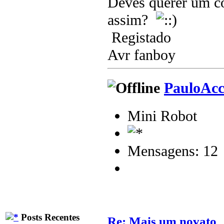
Deves querer um co
assim?
Registado
Avr fanboy
PauloAc
Mini Robot
Mensagens: 12
Posts Recentes
Re: Mais um novato