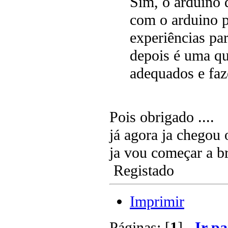
Sim, o arduino 
com o arduino p
experiências pa
depois é uma qu
adequados e faz
Pois obrigado ....
já agora ja chegou 
ja vou começar a b
Registado
Imprimir
Páginas: [
1
]
Ir pa