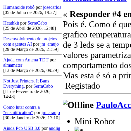
Humanoide robô
por
josecarlos
«
Responder #4 e
[05 de Julho de 2026, 19:27]
Pois é. Como é que
Heathkit
por
SerraCabo
[25 de Abril de 2026, 12:48]
grafico temperatur
Desenvolvimento de projetos
de 3 leds se a temp
com agentes AI
por
jm_araujo
[29 de Março de 2026, 21:59]
valores parametriz
Ajuda com Antena TDT
por
comportamento dos
almamater
[13 de Março de 2026, 09:29]
Mas esta é só a pri
Not Just Printers. It Bans
Registado
Everything.
por
SerraCabo
[11 de Fevereiro de 2026,
14:48]
PauloAc
Como lutar contra a
"enshitification"
por
jm_araujo
[30 de Janeiro de 2026, 17:10]
Mini Robot
Ajuda Pcb USB 3.0
por
andlig