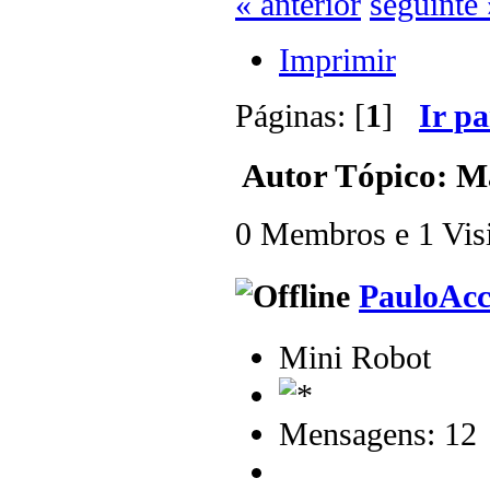
« anterior
seguinte 
Imprimir
Páginas: [
1
]
Ir p
Autor
Tópico: Ma
0 Membros e 1 Visit
PauloAc
Mini Robot
Mensagens: 12