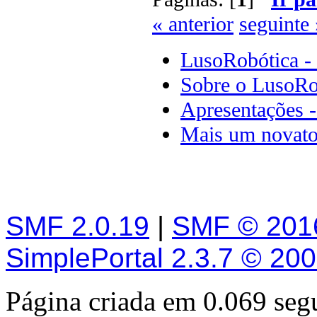
« anterior
seguinte 
LusoRobótica -
Sobre o LusoRo
Apresentações 
Mais um novat
SMF 2.0.19
|
SMF © 201
SimplePortal 2.3.7 © 20
Página criada em 0.069 se