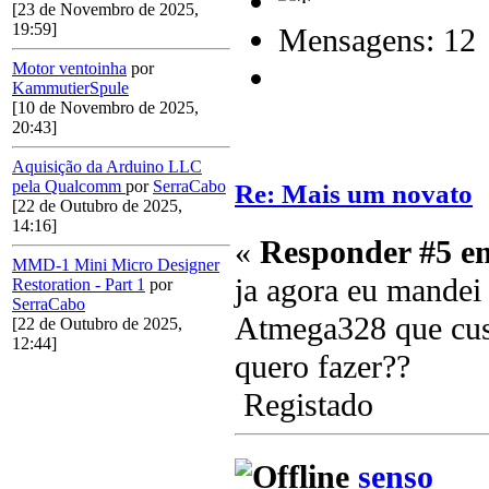
[23 de Novembro de 2025,
19:59]
Mensagens: 12
Motor ventoinha
por
KammutierSpule
[10 de Novembro de 2025,
20:43]
Aquisição da Arduino LLC
pela Qualcomm
por
SerraCabo
Re: Mais um novato
[22 de Outubro de 2025,
14:16]
«
Responder #5 e
MMD-1 Mini Micro Designer
ja agora eu mandei
Restoration - Part 1
por
SerraCabo
Atmega328 que cus
[22 de Outubro de 2025,
12:44]
quero fazer??
Registado
senso