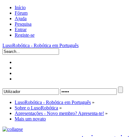
Início
Fórum
Ajuda
Pesquisa
Entrar
Registe-se
LusoRobótica - Robótica em Português
LusoRobótica - Robótica em Português
»
Sobre o LusoRobótica
»
Apresentações - Novo membro? Apresenta-te!
»
Mais um novato