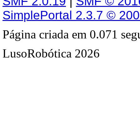
SMF 2.0.19
|
SMF © 201
SimplePortal 2.3.7 © 20
Página criada em 0.071 se
LusoRobótica 2026