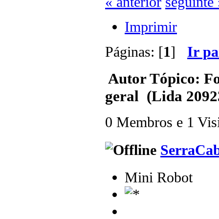
« anterior
seguinte 
Imprimir
Páginas: [
1
]
Ir p
Autor
Tópico: Fo
geral (Lida 2092
0 Membros e 1 Visit
SerraCa
Mini Robot