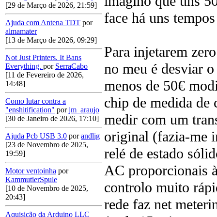
imagino que uns 50
[29 de Março de 2026, 21:59]
face há uns tempos
Ajuda com Antena TDT
por
almamater
[13 de Março de 2026, 09:29]
Para injetarem zero
Not Just Printers. It Bans
no meu é desviar o
Everything.
por
SerraCabo
[11 de Fevereiro de 2026,
menos de 50€ modif
14:48]
chip de medida de 
Como lutar contra a
"enshitification"
por
jm_araujo
medir com um trans
[30 de Janeiro de 2026, 17:10]
original (fazia-me 
Ajuda Pcb USB 3.0
por
andlig
[23 de Novembro de 2025,
relé de estado sóli
19:59]
AC proporcionais à 
Motor ventoinha
por
KammutierSpule
controlo muito rápi
[10 de Novembro de 2025,
20:43]
rede faz net meteri
Aquisição da Arduino LLC