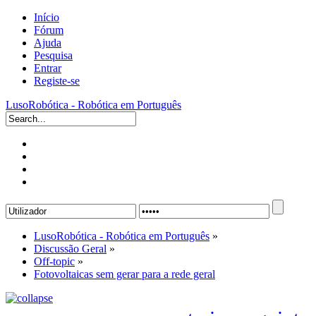
Início
Fórum
Ajuda
Pesquisa
Entrar
Registe-se
LusoRobótica - Robótica em Português
LusoRobótica - Robótica em Português
»
Discussão Geral
»
Off-topic
»
Fotovoltaicas sem gerar para a rede geral