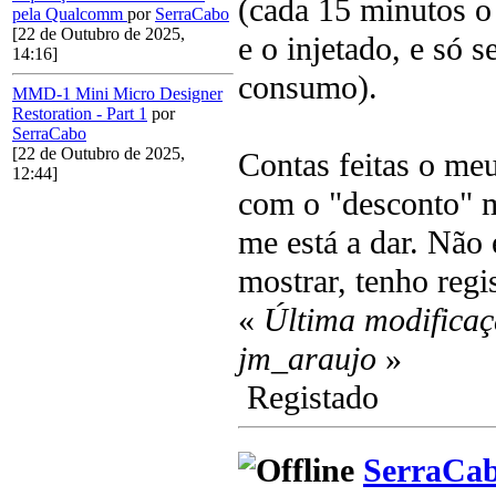
(cada 15 minutos o
pela Qualcomm
por
SerraCabo
[22 de Outubro de 2025,
e o injetado, e só s
14:16]
consumo).
MMD-1 Mini Micro Designer
Restoration - Part 1
por
SerraCabo
[22 de Outubro de 2025,
Contas feitas o me
12:44]
com o "desconto" m
me está a dar. Não 
mostrar, tenho regi
«
Última modificaç
jm_araujo
»
Registado
SerraCa