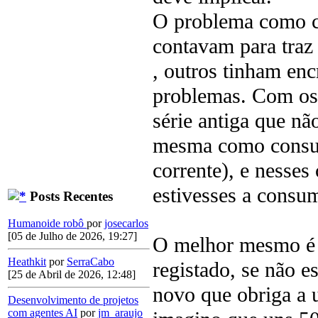
O problema como c
contavam para traz 
, outros tinham en
problemas. Com os 
série antiga que nã
mesma como consum
corrente), e nesses
estivesses a consum
Posts Recentes
Humanoide robô
por
josecarlos
[05 de Julho de 2026, 19:27]
O melhor mesmo é p
Heathkit
por
SerraCabo
registado, se não es
[25 de Abril de 2026, 12:48]
novo que obriga a 
Desenvolvimento de projetos
com agentes AI
por
jm_araujo