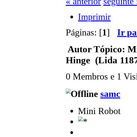
« anterior
seguinte 
Imprimir
Páginas: [
1
]
Ir p
Autor
Tópico: Mi
Hinge (Lida 1187
0 Membros e 1 Visit
samc
Mini Robot