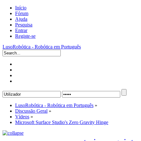
Início
Fórum
Ajuda
Pesquisa
Entrar
Registe-se
LusoRobótica - Robótica em Português
LusoRobótica - Robótica em Português
»
Discussão Geral
»
Vídeos
»
Microsoft Surface Studio's Zero Gravity Hinge