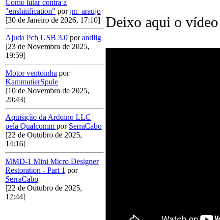
Como lutar contra a
"enshitification"
por
jm_araujo
Deixo aqui o vídeo 
[30 de Janeiro de 2026, 17:10]
Ajuda Pcb USB 3.0
por
andlig
[23 de Novembro de 2025,
19:59]
Motor ventoinha
por
KammutierSpule
[10 de Novembro de 2025,
20:43]
Aquisição da Arduino LLC
pela Qualcomm
por
SerraCabo
[22 de Outubro de 2025,
14:16]
MMD-1 Mini Micro Designer
Restoration - Part 1
por
SerraCabo
[22 de Outubro de 2025,
12:44]