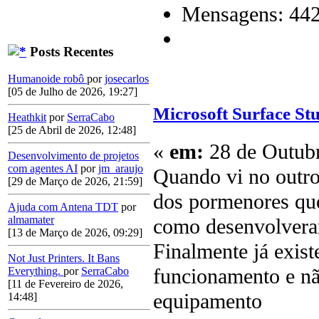
Mensagens: 44
Posts Recentes
Humanoide robô
por
josecarlos
[05 de Julho de 2026, 19:27]
Microsoft Surface St
Heathkit
por
SerraCabo
[25 de Abril de 2026, 12:48]
«
em:
28 de Outubr
Desenvolvimento de projetos
com agentes AI
por
jm_araujo
Quando vi no outro
[29 de Março de 2026, 21:59]
dos pormenores que
Ajuda com Antena TDT
por
almamater
como desenvolveram
[13 de Março de 2026, 09:29]
Finalmente já exis
Not Just Printers. It Bans
funcionamento e nã
Everything.
por
SerraCabo
[11 de Fevereiro de 2026,
equipamento
14:48]