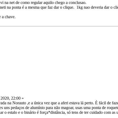
vi na net de como regular aquilo chego a conclusao.
eti na ponta é a mesma que faz dar o clique. 1kg nao deveria dar o cl
 a chave.
 2020, 22:00 »
a na Norauto ,e a única vez que a aferi estava lá perto. É fácil de fa
res uns pedaços de alumínio para não magoar, usas uma ponta de roquete
r o estalo e o binário é força*distância, só tens de ter cuidado com as 