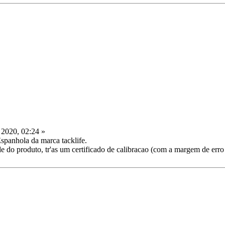
 2020, 02:24 »
panhola da marca tacklife.
de do produto, tr'as um certificado de calibracao (com a margem de erro