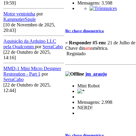
Mensagens: 3.598
19:59]
Motor ventoinha
por
KammutierSpule
[10 de Novembro de 2025,
20:43]
Re: chave dinometrica
Aquisição da Arduino LLC
«
Responder #5 em:
21 de Julho de
pela Qualcomm
por
SerraCabo
Chave din
am
ométrica.
[22 de Outubro de 2025,
Registado
14:16]
MMD-1 Mini Micro Designer
jm_araujo
Restoration - Part 1
por
SerraCabo
[22 de Outubro de 2025,
Mini Robot
12:44]
Mensagens: 2.998
NERD!
Re: chave dinometrica