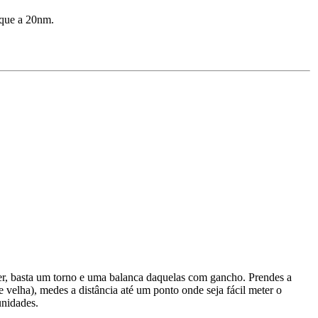
ique a 20nm.
zer, basta um torno e uma balanca daquelas com gancho. Prendes a
 velha), medes a distância até um ponto onde seja fácil meter o
unidades.