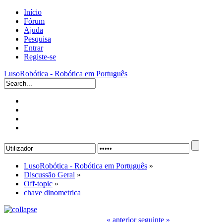
Início
Fórum
Ajuda
Pesquisa
Entrar
Registe-se
LusoRobótica - Robótica em Português
LusoRobótica - Robótica em Português
»
Discussão Geral
»
Off-topic
»
chave dinometrica
« anterior
seguinte »