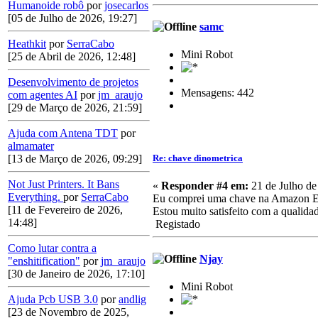
Humanoide robô
por
josecarlos
[05 de Julho de 2026, 19:27]
samc
Heathkit
por
SerraCabo
Mini Robot
[25 de Abril de 2026, 12:48]
Desenvolvimento de projetos
Mensagens: 442
com agentes AI
por
jm_araujo
[29 de Março de 2026, 21:59]
Ajuda com Antena TDT
por
almamater
Re: chave dinometrica
[13 de Março de 2026, 09:29]
Not Just Printers. It Bans
«
Responder #4 em:
21 de Julho de
Everything.
por
SerraCabo
Eu comprei uma chave na Amazon Es
[11 de Fevereiro de 2026,
Estou muito satisfeito com a qualida
14:48]
Registado
Como lutar contra a
Njay
"enshitification"
por
jm_araujo
[30 de Janeiro de 2026, 17:10]
Mini Robot
Ajuda Pcb USB 3.0
por
andlig
[23 de Novembro de 2025,