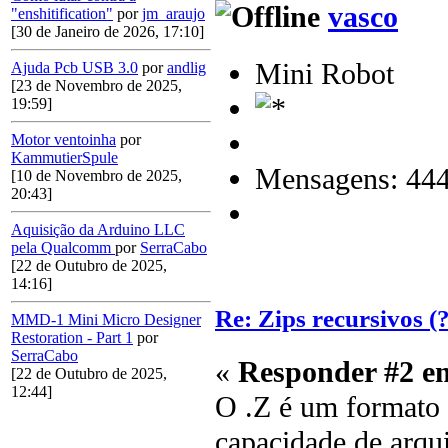
vasco
"enshitification"
por
jm_araujo
[30 de Janeiro de 2026, 17:10]
Mini Robot
Ajuda Pcb USB 3.0
por
andlig
[23 de Novembro de 2025,
19:59]
Motor ventoinha
por
KammutierSpule
Mensagens: 44
[10 de Novembro de 2025,
20:43]
Aquisição da Arduino LLC
pela Qualcomm
por
SerraCabo
[22 de Outubro de 2025,
14:16]
Re: Zips recursivos (?
MMD-1 Mini Micro Designer
Restoration - Part 1
por
SerraCabo
«
Responder #2 e
[22 de Outubro de 2025,
12:44]
O .Z é um formato
capacidade de arqu