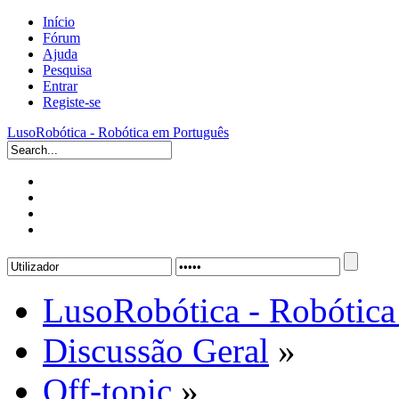
Início
Fórum
Ajuda
Pesquisa
Entrar
Registe-se
LusoRobótica - Robótica em Português
LusoRobótica - Robótica
Discussão Geral
»
Off-topic
»