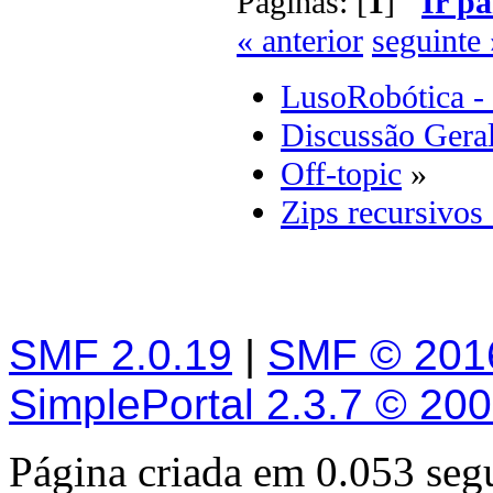
Páginas: [
1
]
Ir pa
« anterior
seguinte 
LusoRobótica -
Discussão Gera
Off-topic
»
Zips recursivos 
SMF 2.0.19
|
SMF © 201
SimplePortal 2.3.7 © 20
Página criada em 0.053 se