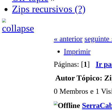
Zips recursivos (?)
« anterior
seguinte 
Imprimir
Páginas: [
1
]
Ir p
Autor
Tópico: Zi
0 Membros e 1 Visit
SerraCa