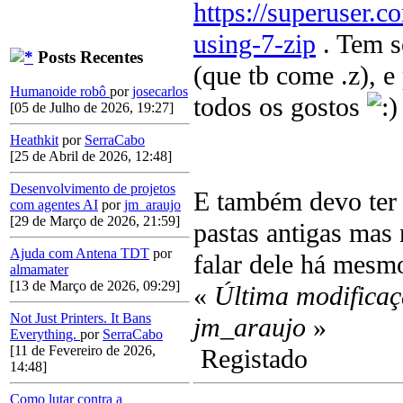
https://superuser.c
using-7-zip
. Tem s
Posts Recentes
(que tb come .z), 
Humanoide robô
por
josecarlos
todos os gostos
[05 de Julho de 2026, 19:27]
Heathkit
por
SerraCabo
[25 de Abril de 2026, 12:48]
Desenvolvimento de projetos
E também devo ter 
com agentes AI
por
jm_araujo
[29 de Março de 2026, 21:59]
pastas antigas mas n
Ajuda com Antena TDT
por
falar dele há mesm
almamater
[13 de Março de 2026, 09:29]
«
Última modificaç
Not Just Printers. It Bans
jm_araujo
»
Everything.
por
SerraCabo
[11 de Fevereiro de 2026,
Registado
14:48]
Como lutar contra a