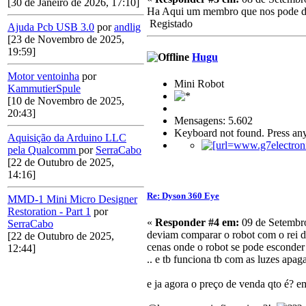
[30 de Janeiro de 2026, 17:10]
Ha Aqui um membro que nos pode d
Registado
Ajuda Pcb USB 3.0
por
andlig
[23 de Novembro de 2025,
19:59]
Hugu
Motor ventoinha
por
Mini Robot
KammutierSpule
[10 de Novembro de 2025,
20:43]
Mensagens: 5.602
Keyboard not found. Press any
Aquisição da Arduino LLC
pela Qualcomm
por
SerraCabo
[22 de Outubro de 2025,
14:16]
Re: Dyson 360 Eye
MMD-1 Mini Micro Designer
Restoration - Part 1
por
«
Responder #4 em:
09 de Setembro
SerraCabo
deviam comparar o robot com o rei do
[22 de Outubro de 2025,
cenas onde o robot se pode esconder 
12:44]
.. e tb funciona tb com as luzes apag
e ja agora o preço de venda qto é? em