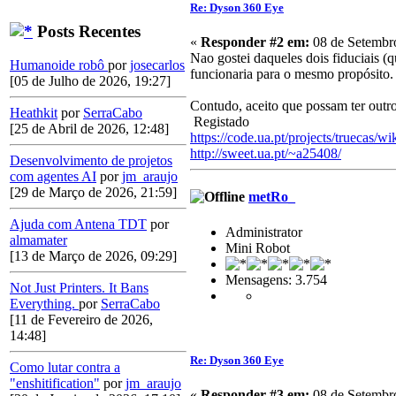
Re: Dyson 360 Eye
Posts Recentes
«
Responder #2 em:
08 de Setembro
Nao gostei daqueles dois fiduciais (
Humanoide robô
por
josecarlos
funcionaria para o mesmo propósito.
[05 de Julho de 2026, 19:27]
Contudo, aceito que possam ter outro
Heathkit
por
SerraCabo
Registado
[25 de Abril de 2026, 12:48]
https://code.ua.pt/projects/truecas/wi
http://sweet.ua.pt/~a25408/
Desenvolvimento de projetos
com agentes AI
por
jm_araujo
[29 de Março de 2026, 21:59]
metRo_
Ajuda com Antena TDT
por
Administrator
almamater
Mini Robot
[13 de Março de 2026, 09:29]
Mensagens: 3.754
Not Just Printers. It Bans
Everything.
por
SerraCabo
[11 de Fevereiro de 2026,
14:48]
Re: Dyson 360 Eye
Como lutar contra a
"enshitification"
por
jm_araujo
«
Responder #3 em:
08 de Setembro