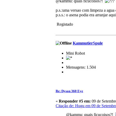
@kammu: quais ficucoisos?!
p.s.:uma versao com limpeza a agua 
p.s.s.: o asena podia era arranjar aq
Registado
KammutierSpule
Mini Robot
Mensagens: 1.504
Re: Dyson 360 Eye
«
Responder #5 em:
09 de Setembro
Citação de: Hugu em 09 de Setembr
@kammu: quais ficucoisos?!