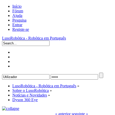
Início
Fórum
Ajuda
Pesquisa
Entrar
Registe-se
LusoRobótica - Robótica em Português
LusoRobótica - Robótica em Português
»
Sobre o LusoRobótica
»
Notícias e Novidades
»
Dyson 360 Eye
« anterior
seguinte »