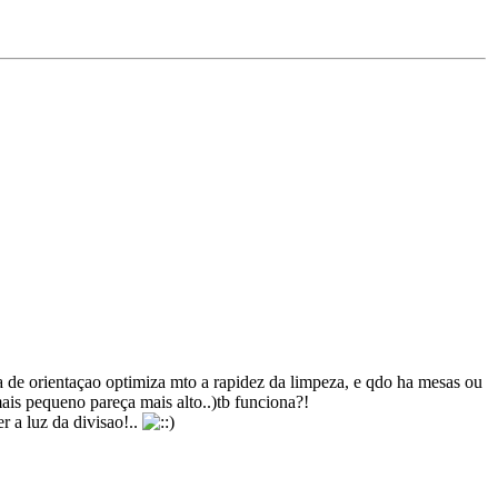
a de orientaçao optimiza mto a rapidez da limpeza, e qdo ha mesas ou
mais pequeno pareça mais alto..)tb funciona?!
r a luz da divisao!..