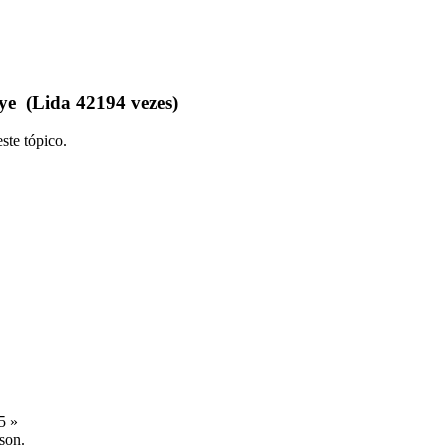
e (Lida 42194 vezes)
ste tópico.
5 »
son.