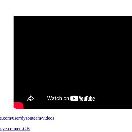
e.com/user/dysonteam/videos
0eye.com/en-GB