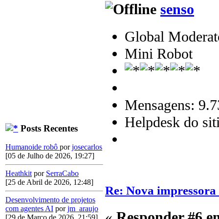
senso
Global Moderat
Mini Robot
Mensagens: 9.7
Helpdesk do sit
Posts Recentes
Humanoide robô
por
josecarlos
[05 de Julho de 2026, 19:27]
Heathkit
por
SerraCabo
[25 de Abril de 2026, 12:48]
Re: Nova impressora
Desenvolvimento de projetos
com agentes AI
por
jm_araujo
«
Responder #6 e
[29 de Março de 2026, 21:59]