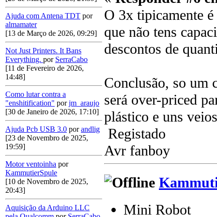
O 3x tipicamente é 
Ajuda com Antena TDT
por
almamater
que não tens capac
[13 de Março de 2026, 09:29]
descontos de quanti
Not Just Printers. It Bans
Everything.
por
SerraCabo
[11 de Fevereiro de 2026,
14:48]
Conclusão, so um c
Como lutar contra a
será over-priced p
"enshitification"
por
jm_araujo
[30 de Janeiro de 2026, 17:10]
plástico e uns veio
Ajuda Pcb USB 3.0
por
andlig
Registado
[23 de Novembro de 2025,
Avr fanboy
19:59]
Motor ventoinha
por
KammutierSpule
Kammuti
[10 de Novembro de 2025,
20:43]
Mini Robot
Aquisição da Arduino LLC
pela Qualcomm
por
SerraCabo