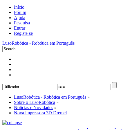
Início
Fórum
Ajuda
Pesquisa
Entrar
Registe-se
LusoRobótica - Robótica em Português
LusoRobótica - Robótica em Português
»
Sobre o LusoRobótica
»
Notícias e Novidades
»
Nova impressora 3D Dremel