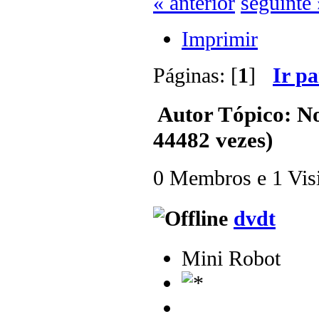
« anterior
seguinte 
Imprimir
Páginas: [
1
]
Ir p
Autor
Tópico: N
44482 vezes)
0 Membros e 1 Visit
dvdt
Mini Robot