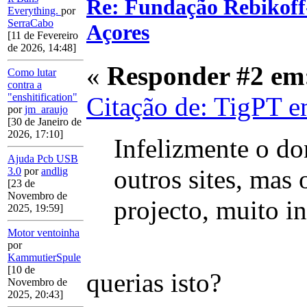
Re: Fundação Rebikoff
Everything.
por
SerraCabo
Açores
[11 de Fevereiro
de 2026, 14:48]
«
Responder #2 em
Como lutar
contra a
"enshitification"
Citação de: TigPT e
por
jm_araujo
[30 de Janeiro de
2026, 17:10]
Infelizmente o d
Ajuda Pcb USB
outros sites, mas 
3.0
por
andlig
[23 de
Novembro de
projecto, muito in
2025, 19:59]
Motor ventoinha
por
KammutierSpule
[10 de
querias isto?
Novembro de
2025, 20:43]