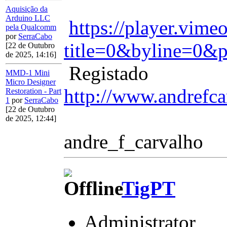
Aquisição da
Arduino LLC
https://player.vim
pela Qualcomm
por
SerraCabo
title=0&byline=0&p
[22 de Outubro
de 2025, 14:16]
Registado
MMD-1 Mini
Micro Designer
http://www.andrefca
Restoration - Part
1
por
SerraCabo
[22 de Outubro
de 2025, 12:44]
andre_f_carvalho
TigPT
Administrator