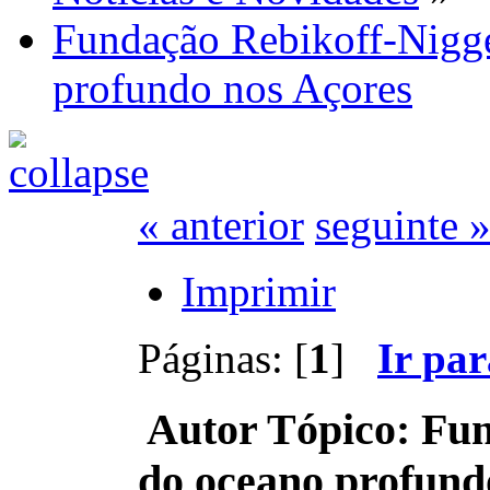
Fundação Rebikoff-Nigge
profundo nos Açores
« anterior
seguinte 
Imprimir
Páginas: [
1
]
Ir pa
Autor
Tópico: Fun
do oceano profund