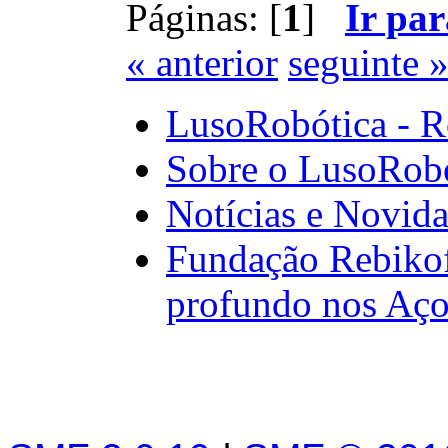
Páginas: [
1
]
Ir par
« anterior
seguinte 
LusoRobótica - R
Sobre o LusoRob
Notícias e Novid
Fundação Rebikof
profundo nos Aço