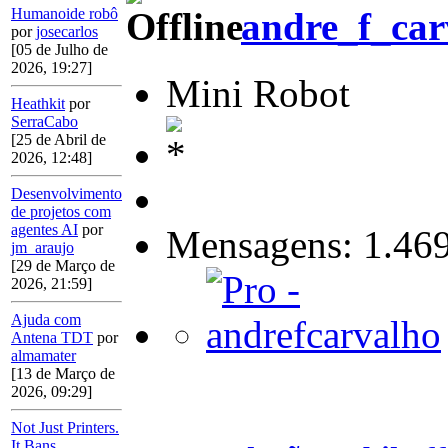
Humanoide robô
andre_f_car
por
josecarlos
[05 de Julho de
2026, 19:27]
Mini Robot
Heathkit
por
SerraCabo
[25 de Abril de
2026, 12:48]
Desenvolvimento
de projetos com
agentes AI
por
Mensagens: 1.46
jm_araujo
[29 de Março de
2026, 21:59]
Ajuda com
Antena TDT
por
almamater
[13 de Março de
2026, 09:29]
Not Just Printers.
It Bans