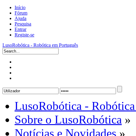
Início
Fórum
Ajuda
Pesquisa
Entrar
Registe-se
LusoRobótica - Robótica em Português
LusoRobótica - Robótica
Sobre o LusoRobótica
»
Notícias e Novidades
»