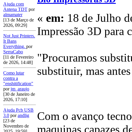
Ajuda com
Antena TDT
por
«
em:
18 de Julho d
almamater
[13 de Março de
2026, 09:29]
Impressão 3D para cr
Not Just Printers.
It Bans
Everything.
por
SerraCabo
"Procuramos substitu
[11 de Fevereiro
de 2026, 14:48]
substituir, mas antes
Como lutar
contra a
"enshitification"
por
jm_araujo
[30 de Janeiro de
2026, 17:10]
Ajuda Pcb USB
Com o avanço tecnol
3.0
por
andlig
[23 de
maquinas capazes d
Novembro de
2025, 19:59]