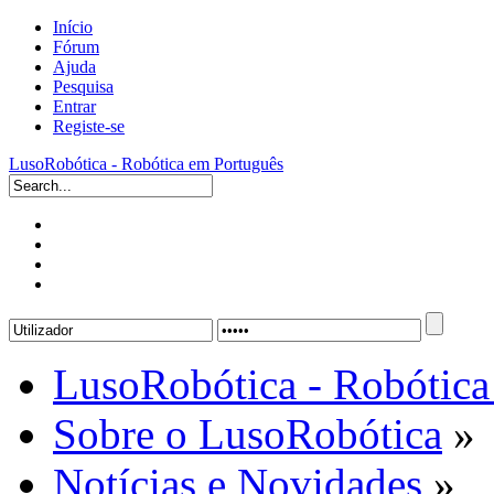
Início
Fórum
Ajuda
Pesquisa
Entrar
Registe-se
LusoRobótica - Robótica em Português
LusoRobótica - Robótica
Sobre o LusoRobótica
»
Notícias e Novidades
»