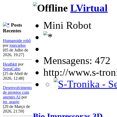
LVirtual
Mini Robot
Posts
Recentes
Humanoide robô
por
josecarlos
[05 de Julho de
2026, 19:27]
Mensagens: 472
Heathkit
por
http://www.s-tro
SerraCabo
[25 de Abril de
2026, 12:48]
Desenvolvimento
de projetos com
agentes AI
por
jm_araujo
[29 de Março de
2026, 21:59]
Bio Impressoras 3D