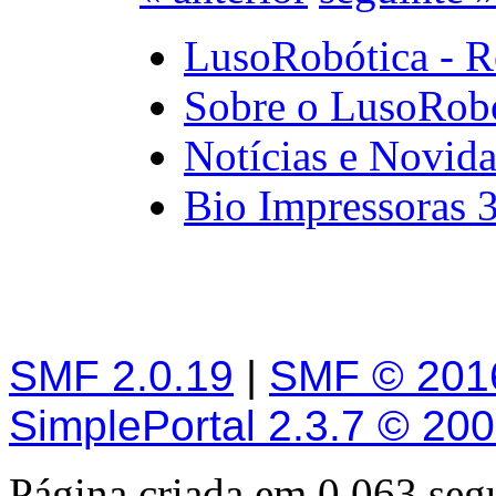
LusoRobótica - R
Sobre o LusoRob
Notícias e Novid
Bio Impressoras 
SMF 2.0.19
|
SMF © 201
SimplePortal 2.3.7 © 20
Página criada em 0.063 se