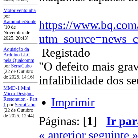
Motor ventoinha
por
https://www.bq.com
KammutierSpule
[10 de
Novembro de
utm_source=news_c
2025, 20:43]
Registado
Aquisição da
Arduino LLC
pela Qualcomm
"O defeito mais gra
por
SerraCabo
[22 de Outubro
infalibilidade dos se
de 2025, 14:16]
MMD-1 Mini
Micro Designer
Imprimir
Restoration - Part
1
por
SerraCabo
[22 de Outubro
de 2025, 12:44]
Páginas: [
1
]
Ir par
« anterior
seguinte 