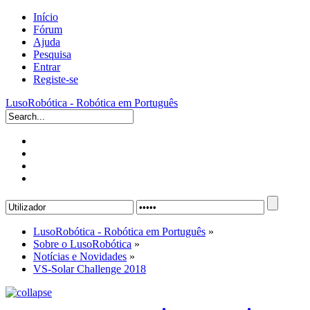
Início
Fórum
Ajuda
Pesquisa
Entrar
Registe-se
LusoRobótica - Robótica em Português
LusoRobótica - Robótica em Português
»
Sobre o LusoRobótica
»
Notícias e Novidades
»
VS-Solar Challenge 2018