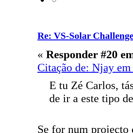
Re: VS-Solar Challeng
«
Responder #20 e
Citação de: Njay em 
E tu Zé Carlos, tá
de ir a este tipo 
Se for num projecto c