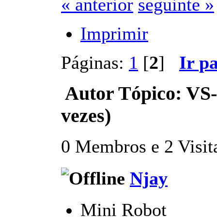
« anterior
seguinte »
Imprimir
Páginas:
1
[
2
]
Ir p
Autor
Tópico: VS-
vezes)
0 Membros e 2 Visita
Njay
Mini Robot