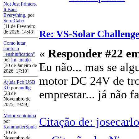
Not Just Printers.
It Bans
Everything.
por
SerraCabo
[11 de Fevereiro
Re: VS-Solar Challeng
de 2026, 14:48]
Como lutar
contra a
«
Responder #22 e
"enshitification"
por
jm_araujo
Eu não... mas se algu
[30 de Janeiro de
2026, 17:10]
motor DC 24V de trot
Ajuda Pcb USB
3.0
por
andlig
emprestar... já não fa
[23 de
Novembro de
2025, 19:59]
Motor ventoinha
Citação de: josecarl
por
KammutierSpule
[10 de
Novembro de