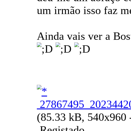
um irmão isso faz me
Ainda vais ver a Bo
27867495_20234420
(85.33 kB, 540x960 -
Registado