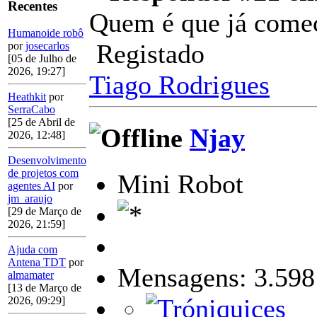
Recentes
Quem é que já come
Humanoide robô
Registado
por
josecarlos
[05 de Julho de
2026, 19:27]
Tiago Rodrigues
Heathkit
por
SerraCabo
[25 de Abril de
Njay
2026, 12:48]
Desenvolvimento
de projetos com
Mini Robot
agentes AI
por
jm_araujo
[29 de Março de
2026, 21:59]
Ajuda com
Antena TDT
por
Mensagens: 3.598
almamater
[13 de Março de
2026, 09:29]