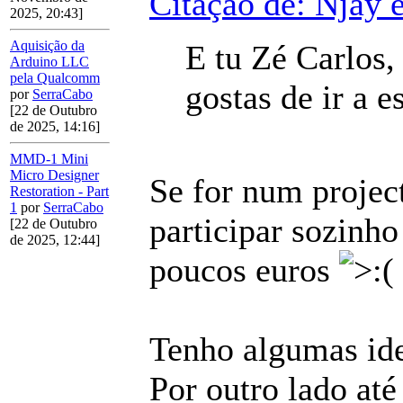
Citação de: Njay 
2025, 20:43]
Aquisição da
E tu Zé Carlos, 
Arduino LLC
pela Qualcomm
gostas de ir a 
por
SerraCabo
[22 de Outubro
de 2025, 14:16]
MMD-1 Mini
Micro Designer
Se for num project
Restoration - Part
1
por
SerraCabo
participar sozinho
[22 de Outubro
de 2025, 12:44]
poucos euros
Tenho algumas ide
Por outro lado at