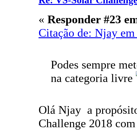
Re: VS-Solar Challeng
«
Responder #23 e
Citação de: Njay em 
Podes sempre mete
na categoria livre
Olá Njay a propósit
Challenge 2018 com o