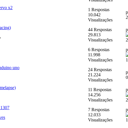
rvo x2
1 Respostas
10.042
2
Visualizações
acing)
44 Respostas
29.813
»
Visualizações
2
6 Respostas
11.998
Visualizações
1
hduino uno
24 Respostas
21.224
0
Visualizações
melapse)
11 Respostas
14.256
Visualizações
2
S1307
7 Respostas
p
12.033
ves
Visualizações
1