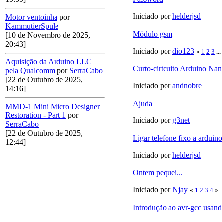
Iniciado por
helderjsd
Motor ventoinha
por
KammutierSpule
Módulo gsm
[10 de Novembro de 2025,
20:43]
Iniciado por
dio123
«
1
2
3
...
Aquisição da Arduino LLC
Curto-cirtcuito Arduino Na
pela Qualcomm
por
SerraCabo
[22 de Outubro de 2025,
Iniciado por
andnobre
14:16]
Ajuda
MMD-1 Mini Micro Designer
Restoration - Part 1
por
Iniciado por
g3net
SerraCabo
[22 de Outubro de 2025,
Ligar telefone fixo a arduino
12:44]
Iniciado por
helderjsd
Ontem pequei...
Iniciado por
Njay
«
1
2
3
4
»
Introdução ao avr-gcc usand