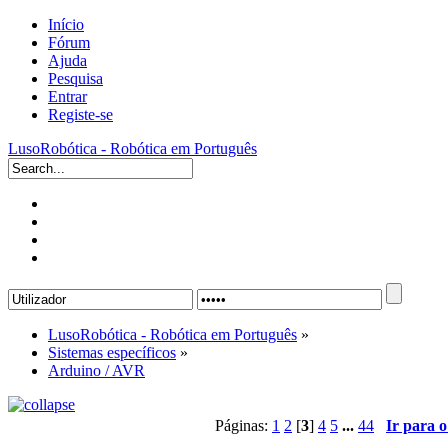
Início
Fórum
Ajuda
Pesquisa
Entrar
Registe-se
LusoRobótica - Robótica em Português
LusoRobótica - Robótica em Português
»
Sistemas específicos
»
Arduino / AVR
Páginas:
1
2
[
3
]
4
5
...
44
Ir para 