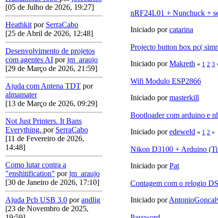
[05 de Julho de 2026, 19:27]
nRF24L01 + Nunchuck + se
Heathkit
por
SerraCabo
Iniciado por
catarina
[25 de Abril de 2026, 12:48]
Projecto button box pc( simr
Desenvolvimento de projetos
com agentes AI
por
jm_araujo
Iniciado por
Makreth
«
1
2
3
[29 de Março de 2026, 21:59]
Wifi Modulo ESP2866
Ajuda com Antena TDT
por
almamater
Iniciado por
masterkill
[13 de Março de 2026, 09:29]
Bootloader com arduino e n
Not Just Printers. It Bans
Everything.
por
SerraCabo
Iniciado por
edeweld
«
1
2
»
[11 de Fevereiro de 2026,
14:48]
Nikon D3100 + Arduino (Ti
Como lutar contra a
Iniciado por
Pat
"enshitification"
por
jm_araujo
[30 de Janeiro de 2026, 17:10]
Contagem com o relogio D
Iniciado por
AntonioGoncal
Ajuda Pcb USB 3.0
por
andlig
[23 de Novembro de 2025,
Password
19:59]