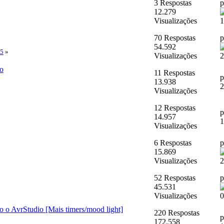
3 Respostas
12.279
Visualizações
1
70 Respostas
54.592
5
»
Visualizações
2
no
11 Respostas
13.938
2
Visualizações
12 Respostas
14.957
1
Visualizações
6 Respostas
15.869
Visualizações
2
52 Respostas
45.531
Visualizações
0
o o AvrStudio [Mais timers/mood light]
220 Respostas
172.558