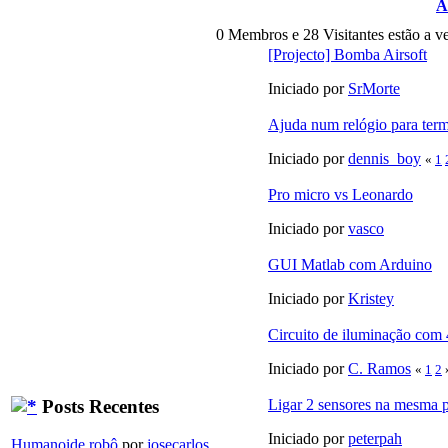
A
0 Membros e 28 Visitantes estão a ve
[Projecto] Bomba Airsoft
Iniciado por
SrMorte
Ajuda num relógio para te
Iniciado por
dennis_boy
«
1
Pro micro vs Leonardo
Iniciado por
vasco
GUI Matlab com Arduino
Iniciado por
Kristey
Circuito de iluminação co
Iniciado por
C. Ramos
«
1
2
Posts Recentes
Ligar 2 sensores na mesma p
Iniciado por
peterpah
Humanoide robô
por
josecarlos