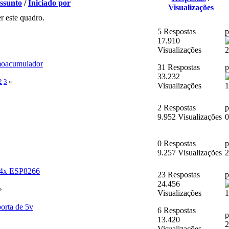
ssunto
/
Iniciado por
Visualizações
r este quadro.
5 Respostas
17.910
Visualizações
2
rmoacumulador
31 Respostas
33.232
2
3
»
Visualizações
1
2 Respostas
9.952 Visualizações
0
0 Respostas
9.257 Visualizações
2
m 4x ESP8266
23 Respostas
24.456
»
Visualizações
1
orta de 5v
6 Respostas
13.420
2
Visualizações