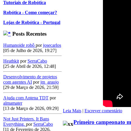
Tutoriais de Robótica
Robótica - Como começar?
Lojas de Robótica - Portugal
Posts Recentes
Humanoide robô
por
josecarlos
[05 de Julho de 2026, 19:27]
Heathkit
por
SerraCabo
[25 de Abril de 2026, 12:48]
Desenvolvimento de projetos
com agentes AI
por
jm_araujo
[29 de Março de 2026, 21:59]
Ajuda com Antena TDT
por
almamater
[13 de Março de 2026, 09:29]
Leia Mais
|
Escrever comentário
Not Just Printers. It Bans
Primeiro campeonato mu
Everything.
por
SerraCabo
[11 de Fevereiro de 2026,