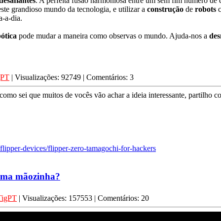
desafiantes
. A perfeita fusão harmoniosa entre um sem fim número de c
este grandioso mundo da tecnologia, e utilizar a
construção
de
robots
c
-a-dia.
ótica
pode mudar a maneira como observas o mundo. Ajuda-nos a
des
gPT
| Visualizações: 92749 | Comentários: 3
omo sei que muitos de vocês vão achar a ideia interessante, partilho c
/flipper-devices/flipper-zero-tamagochi-for-hackers
 uma mãozinha?
TigPT
| Visualizações: 157553 | Comentários: 20