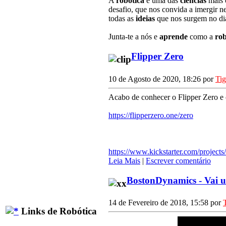
A
robótica
é uma das
ciências
mais
desafio, que nos convida a imergir n
todas as
ideias
que nos surgem no dia
Junta-te a nós e
aprende
como a
rob
Flipper Zero
10 de Agosto de 2020, 18:26 por
Ti
Acabo de conhecer o Flipper Zero e c
https://flipperzero.one/zero
https://www.kickstarter.com/projects
Leia Mais
|
Escrever comentário
BostonDynamics - Vai
14 de Fevereiro de 2018, 15:58 por
Links de Robótica