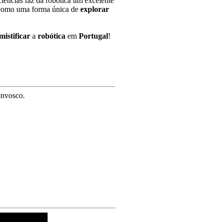
iências faz da robótica um excelente
omo uma forma única de
explorar
mistificar
a
robótica
em
Portugal
!
onvosco.