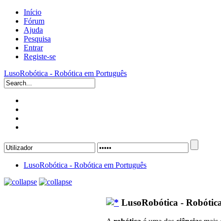
Início
Fórum
Ajuda
Pesquisa
Entrar
Registe-se
LusoRobótica - Robótica em Português
LusoRobótica - Robótica em Português
LusoRobótica - Robótic