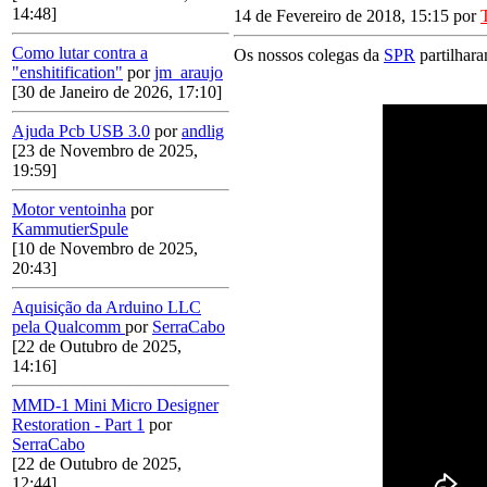
14:48]
14 de Fevereiro de 2018, 15:15 por
Como lutar contra a
Os nossos colegas da
SPR
partilhara
"enshitification"
por
jm_araujo
[30 de Janeiro de 2026, 17:10]
Ajuda Pcb USB 3.0
por
andlig
[23 de Novembro de 2025,
19:59]
Motor ventoinha
por
KammutierSpule
[10 de Novembro de 2025,
20:43]
Aquisição da Arduino LLC
pela Qualcomm
por
SerraCabo
[22 de Outubro de 2025,
14:16]
MMD-1 Mini Micro Designer
Restoration - Part 1
por
SerraCabo
[22 de Outubro de 2025,
12:44]