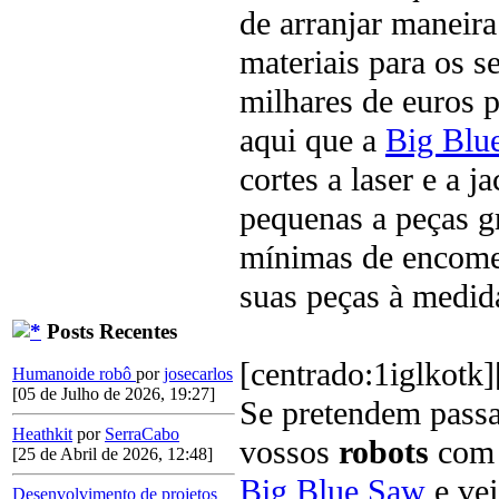
de arranjar maneira
materiais para os 
milhares de euros p
aqui que a
Big Blu
cortes a laser e a j
pequenas a peças g
mínimas de encomen
suas peças à medid
Posts Recentes
[centrado:1iglkotk]
Humanoide robô
por
josecarlos
[05 de Julho de 2026, 19:27]
Se pretendem passa
Heathkit
por
SerraCabo
vossos
robots
com 
[25 de Abril de 2026, 12:48]
Big Blue Saw
e vej
Desenvolvimento de projetos