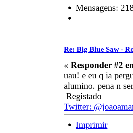
Mensagens: 21
Re: Big Blue Saw - Ro
«
Responder #2 e
uau! e eu q ia perg
alumíno. pena n ser
Registado
Twitter: @joaoama
Imprimir