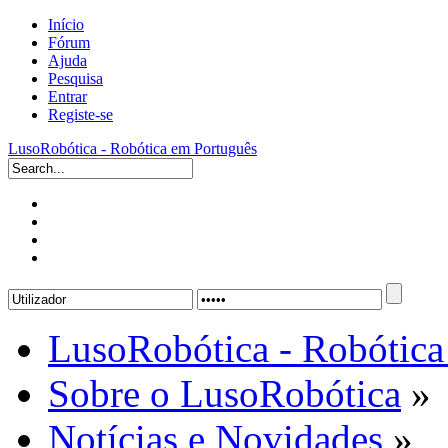
Início
Fórum
Ajuda
Pesquisa
Entrar
Registe-se
LusoRobótica - Robótica em Português
LusoRobótica - Robótica
Sobre o LusoRobótica
»
Notícias e Novidades
»