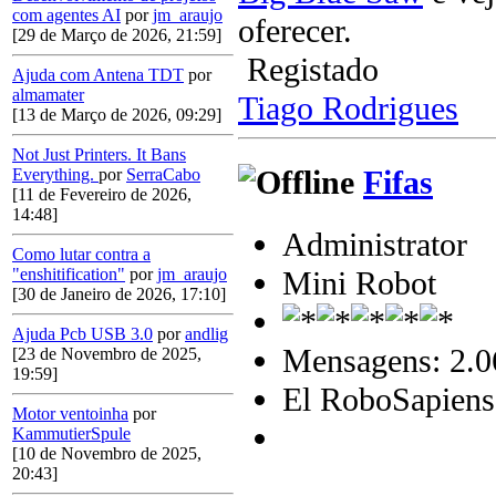
com agentes AI
por
jm_araujo
oferecer.
[29 de Março de 2026, 21:59]
Registado
Ajuda com Antena TDT
por
almamater
Tiago Rodrigues
[13 de Março de 2026, 09:29]
Not Just Printers. It Bans
Fifas
Everything.
por
SerraCabo
[11 de Fevereiro de 2026,
14:48]
Administrator
Como lutar contra a
Mini Robot
"enshitification"
por
jm_araujo
[30 de Janeiro de 2026, 17:10]
Ajuda Pcb USB 3.0
por
andlig
Mensagens: 2.0
[23 de Novembro de 2025,
19:59]
El RoboSapiens
Motor ventoinha
por
KammutierSpule
[10 de Novembro de 2025,
20:43]