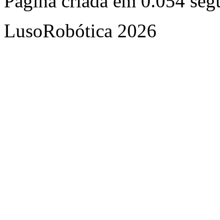
Página criada em 0.054 se
LusoRobótica 2026