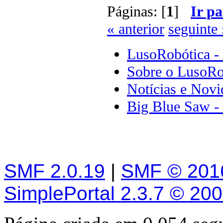
Páginas: [
1
]
Ir pa
« anterior
seguinte 
LusoRobótica -
Sobre o LusoRo
Notícias e Novi
Big Blue Saw - 
SMF 2.0.19
|
SMF © 201
SimplePortal 2.3.7 © 20