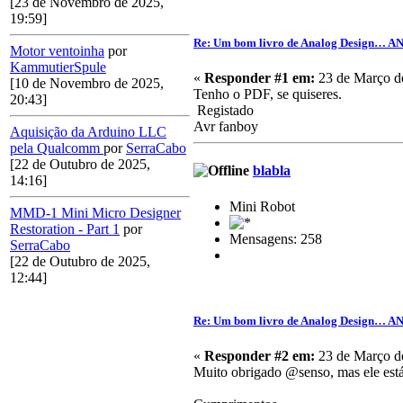
[23 de Novembro de 2025,
19:59]
Re: Um bom livro de Analog Design… A
Motor ventoinha
por
KammutierSpule
«
Responder #1 em:
23 de Março de
[10 de Novembro de 2025,
Tenho o PDF, se quiseres.
20:43]
Registado
Avr fanboy
Aquisição da Arduino LLC
pela Qualcomm
por
SerraCabo
[22 de Outubro de 2025,
blabla
14:16]
Mini Robot
MMD-1 Mini Micro Designer
Restoration - Part 1
por
Mensagens: 258
SerraCabo
[22 de Outubro de 2025,
12:44]
Re: Um bom livro de Analog Design… A
«
Responder #2 em:
23 de Março de
Muito obrigado @senso, mas ele está