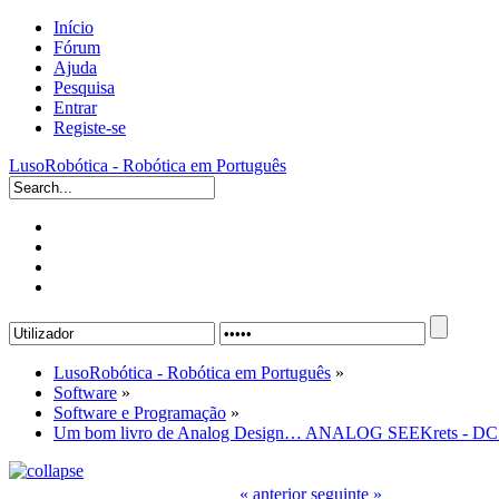
Início
Fórum
Ajuda
Pesquisa
Entrar
Registe-se
LusoRobótica - Robótica em Português
LusoRobótica - Robótica em Português
»
Software
»
Software e Programação
»
Um bom livro de Analog Design… ANALOG SEEKrets - DC t
« anterior
seguinte »