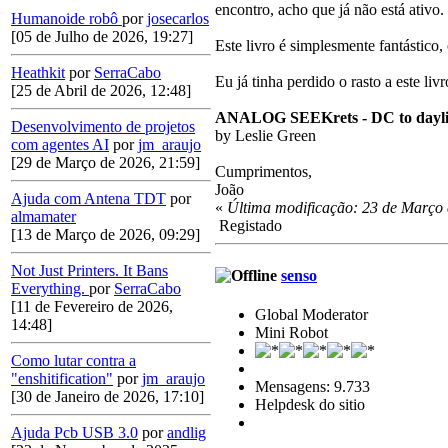
encontro, acho que já não está ativo.
Humanoide robô
por
josecarlos
[05 de Julho de 2026, 19:27]
Este livro é simplesmente fantástico
Heathkit
por
SerraCabo
Eu já tinha perdido o rasto a este li
[25 de Abril de 2026, 12:48]
ANALOG SEEKrets - DC to dayli
Desenvolvimento de projetos
by Leslie Green
com agentes AI
por
jm_araujo
[29 de Março de 2026, 21:59]
Cumprimentos,
João
Ajuda com Antena TDT
por
«
Última modificação: 23 de Março 
almamater
Registado
[13 de Março de 2026, 09:29]
Not Just Printers. It Bans
senso
Everything.
por
SerraCabo
[11 de Fevereiro de 2026,
Global Moderator
14:48]
Mini Robot
Como lutar contra a
"enshitification"
por
jm_araujo
Mensagens: 9.733
[30 de Janeiro de 2026, 17:10]
Helpdesk do sitio
Ajuda Pcb USB 3.0
por
andlig