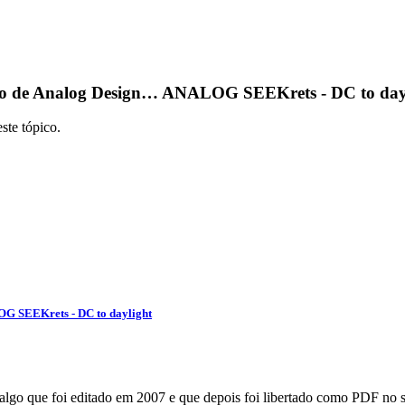
o de Analog Design… ANALOG SEEKrets - DC to dayli
ste tópico.
G SEEKrets - DC to daylight
algo que foi editado em 2007 e que depois foi libertado como PDF no s