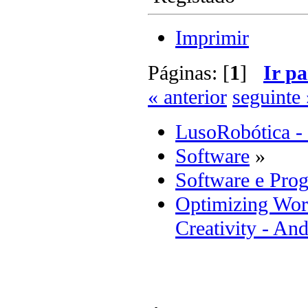
Imprimir
Páginas: [
1
]
Ir pa
« anterior
seguinte 
LusoRobótica -
Software
»
Software e Pro
Optimizing Work
Creativity - A