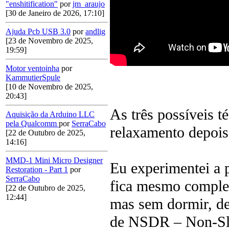
"enshitification"
por
jm_araujo
[30 de Janeiro de 2026, 17:10]
Ajuda Pcb USB 3.0
por
andlig
[23 de Novembro de 2025,
19:59]
Motor ventoinha
por
KammutierSpule
[10 de Novembro de 2025,
20:43]
As três possíveis t
Aquisição da Arduino LLC
pela Qualcomm
por
SerraCabo
relaxamento depois
[22 de Outubro de 2025,
14:16]
MMD-1 Mini Micro Designer
Eu experimentei a 
Restoration - Part 1
por
SerraCabo
fica mesmo complet
[22 de Outubro de 2025,
12:44]
mas sem dormir, de
de NSDR – Non-Sle