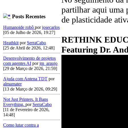
partilhar aqui uma 
Posts Recentes
de plasticidade ati
Humanoide robô
por
josecarlos
[05 de Julho de 2026, 19:27]
RETHINK EDUCAT
Heathkit
por
SerraCabo
Featuring Dr. A
[25 de Abril de 2026, 12:48]
Desenvolvimento de projetos
com agentes AI
por
jm_araujo
[29 de Março de 2026, 21:59]
Ajuda com Antena TDT
por
almamater
[13 de Março de 2026, 09:29]
Not Just Printers. It Bans
Everything.
por
SerraCabo
[11 de Fevereiro de 2026,
14:48]
Como lutar contra a