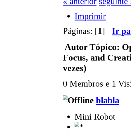
« anterior
seguinte 
Imprimir
Páginas: [
1
]
Ir p
Autor
Tópico: Op
Focus, and Crea
vezes)
0 Membros e 1 Visit
blabla
Mini Robot