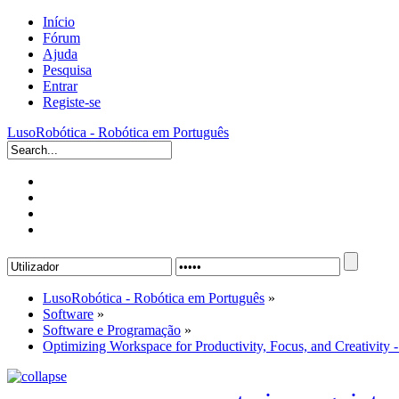
Início
Fórum
Ajuda
Pesquisa
Entrar
Registe-se
LusoRobótica - Robótica em Português
LusoRobótica - Robótica em Português
»
Software
»
Software e Programação
»
Optimizing Workspace for Productivity, Focus, and Creativit