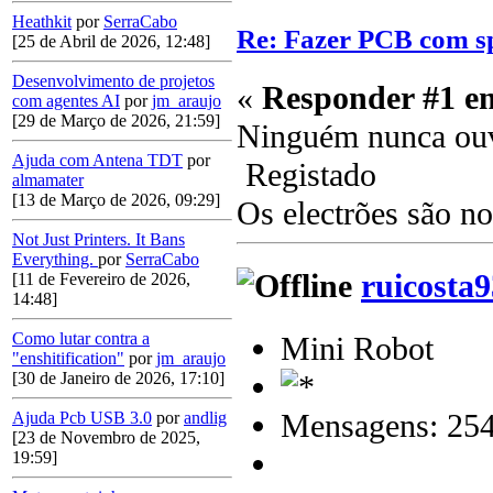
Heathkit
por
SerraCabo
Re: Fazer PCB com sp
[25 de Abril de 2026, 12:48]
Desenvolvimento de projetos
«
Responder #1 e
com agentes AI
por
jm_araujo
[29 de Março de 2026, 21:59]
Ninguém nunca ouvi
Ajuda com Antena TDT
por
Registado
almamater
[13 de Março de 2026, 09:29]
Os electrões são n
Not Just Printers. It Bans
Everything.
por
SerraCabo
ruicosta9
[11 de Fevereiro de 2026,
14:48]
Como lutar contra a
Mini Robot
"enshitification"
por
jm_araujo
[30 de Janeiro de 2026, 17:10]
Mensagens: 25
Ajuda Pcb USB 3.0
por
andlig
[23 de Novembro de 2025,
19:59]