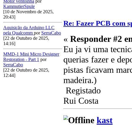
Motor ventoinha
por
KammutierSpule
[10 de Novembro de 2025,
20:43]
Re: Fazer PCB com sp
Aquisição da Arduino LLC
pela Qualcomm
por
SerraCabo
«
Responder #2 e
[22 de Outubro de 2025,
14:16]
Eu ja vi uma tecni
MMD-1 Mini Micro Designer
querias fazer e de
Restoration - Part 1
por
SerraCabo
pistas ficavam mar
[22 de Outubro de 2025,
12:44]
madeira.)
Registado
Rui Costa
kast