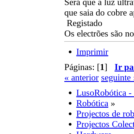
Será que a luz ultr
que saia do cobre a
Registado
Os electrões são n
Imprimir
Páginas: [
1
]
Ir pa
« anterior
seguinte 
LusoRobótica -
Robótica
»
Projectos de rob
Projectos Colec