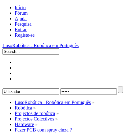
Início
Fórum
Ajuda
Pesquisa
Entrar
Registe-se
LusoRobótica - Robótica em Português
LusoRobótica - Robótica em Português
»
Robótica
»
Projectos de robótica
»
Projectos Colectivos
»
Hardware
»
Fazer PCB com spray cinza ?