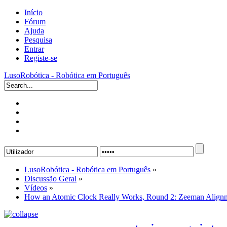
Início
Fórum
Ajuda
Pesquisa
Entrar
Registe-se
LusoRobótica - Robótica em Português
LusoRobótica - Robótica em Português
»
Discussão Geral
»
Vídeos
»
How an Atomic Clock Really Works, Round 2: Zeeman Align