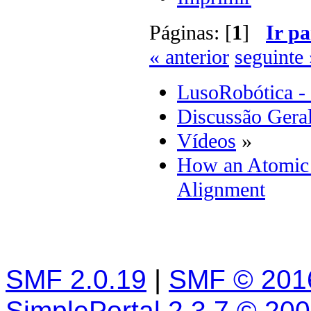
Páginas: [
1
]
Ir pa
« anterior
seguinte 
LusoRobótica -
Discussão Gera
Vídeos
»
How an Atomic 
Alignment
SMF 2.0.19
|
SMF © 201
SimplePortal 2.3.7 © 20