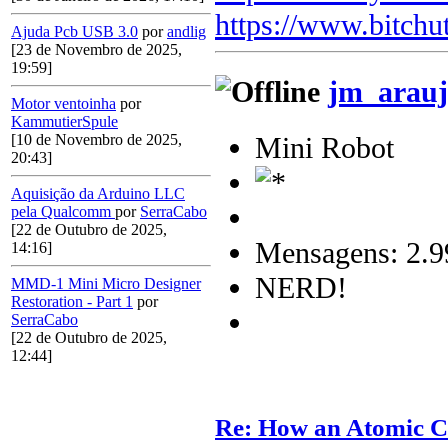
https://www.bitchu
Ajuda Pcb USB 3.0
por
andlig
[23 de Novembro de 2025,
19:59]
jm_arauj
Motor ventoinha
por
KammutierSpule
Mini Robot
[10 de Novembro de 2025,
20:43]
Aquisição da Arduino LLC
pela Qualcomm
por
SerraCabo
[22 de Outubro de 2025,
Mensagens: 2.9
14:16]
NERD!
MMD-1 Mini Micro Designer
Restoration - Part 1
por
SerraCabo
[22 de Outubro de 2025,
12:44]
Re: How an Atomic C