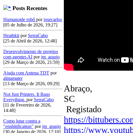
Posts Recentes
Humanoide robô
por
josecarlos
[05 de Julho de 2026, 19:27]
Heathkit
por
SerraCabo
[25 de Abril de 2026, 12:48]
Desenvolvimento de projetos
com agentes AI
por
jm_araujo
[29 de Março de 2026, 21:59]
Ajuda com Antena TDT
por
almamater
[13 de Março de 2026, 09:29]
Abraço,
Not Just Printers. It Bans
SC
Everything.
por
SerraCabo
[11 de Fevereiro de 2026,
Registado
14:48]
https://bittubers.
Como lutar contra a
"enshitification"
por
jm_araujo
https://www.youtu
[30 de Janeiro de 2026, 17:10]