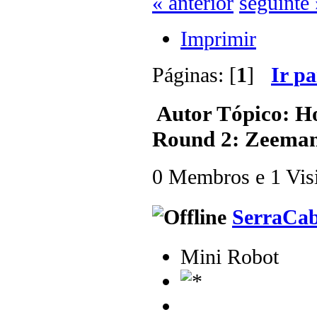
« anterior
seguinte 
Imprimir
Páginas: [
1
]
Ir p
Autor
Tópico: Ho
Round 2: Zeeman
0 Membros e 1 Visit
SerraCa
Mini Robot