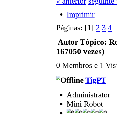
« anterior
seguinte 
Imprimir
Páginas: [
1
]
2
3
4
Autor
Tópico: R
167050 vezes)
0 Membros e 1 Visit
TigPT
Administrator
Mini Robot