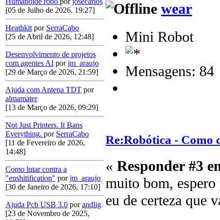
Humanoide robô
por
josecarlos
wear
[05 de Julho de 2026, 19:27]
Heathkit
por
SerraCabo
Mini Robot
[25 de Abril de 2026, 12:48]
Desenvolvimento de projetos
com agentes AI
por
jm_araujo
Mensagens: 84
[29 de Março de 2026, 21:59]
Ajuda com Antena TDT
por
almamater
[13 de Março de 2026, 09:29]
Not Just Printers. It Bans
Everything.
por
SerraCabo
Re:Robótica - Como 
[11 de Fevereiro de 2026,
14:48]
«
Responder #3 e
Como lutar contra a
"enshitification"
por
jm_araujo
muito bom, espero 
[30 de Janeiro de 2026, 17:10]
eu de certeza que v
Ajuda Pcb USB 3.0
por
andlig
[23 de Novembro de 2025,