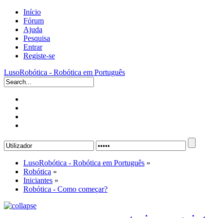
Início
Fórum
Ajuda
Pesquisa
Entrar
Registe-se
LusoRobótica - Robótica em Português
LusoRobótica - Robótica em Português
»
Robótica
»
Iniciantes
»
Robótica - Como começar?