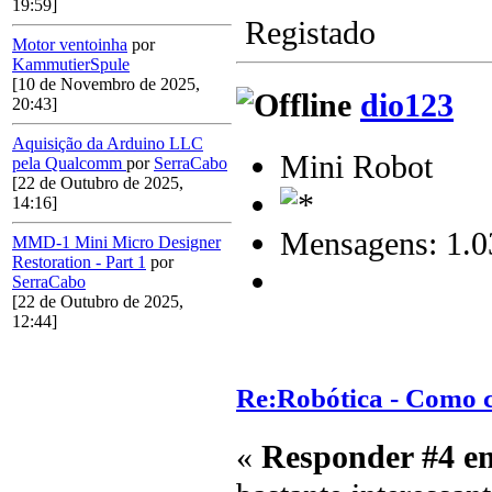
19:59]
Registado
Motor ventoinha
por
KammutierSpule
[10 de Novembro de 2025,
dio123
20:43]
Aquisição da Arduino LLC
Mini Robot
pela Qualcomm
por
SerraCabo
[22 de Outubro de 2025,
14:16]
Mensagens: 1.0
MMD-1 Mini Micro Designer
Restoration - Part 1
por
SerraCabo
[22 de Outubro de 2025,
12:44]
Re:Robótica - Como 
«
Responder #4 e