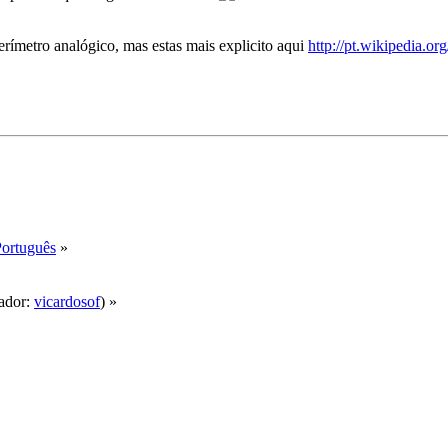
rímetro analógico, mas estas mais explicito aqui
http://pt.wikipedia.
Português
»
ador:
vicardosof
) »