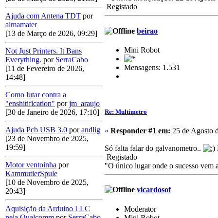
Registado
Ajuda com Antena TDT
por
almamater
beirao
[13 de Março de 2026, 09:29]
Mini Robot
Not Just Printers. It Bans
Everything.
por
SerraCabo
Mensagens: 1.531
[11 de Fevereiro de 2026,
14:48]
Como lutar contra a
"enshitification"
por
jm_araujo
Re: Multímetro
[30 de Janeiro de 2026, 17:10]
Ajuda Pcb USB 3.0
por
andlig
«
Responder #1 em:
25 de Agosto d
[23 de Novembro de 2025,
19:59]
Só falta falar do galvanometro..
Registado
Motor ventoinha
por
"O único lugar onde o sucesso vem an
KammutierSpule
[10 de Novembro de 2025,
vicardosof
20:43]
Aquisição da Arduino LLC
Moderator
pela Qualcomm
por
SerraCabo
Mini Robot