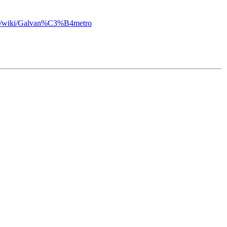
org/wiki/Galvan%C3%B4metro