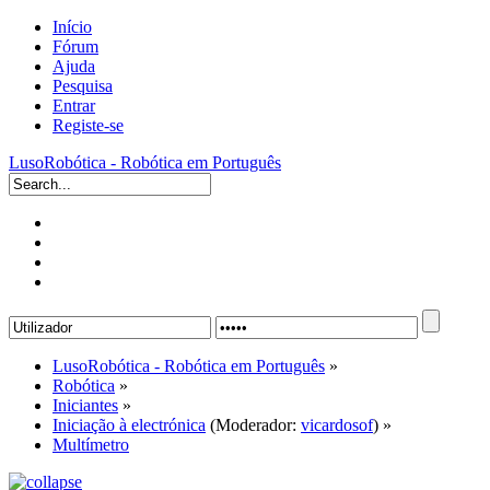
Início
Fórum
Ajuda
Pesquisa
Entrar
Registe-se
LusoRobótica - Robótica em Português
LusoRobótica - Robótica em Português
»
Robótica
»
Iniciantes
»
Iniciação à electrónica
(Moderador:
vicardosof
) »
Multímetro