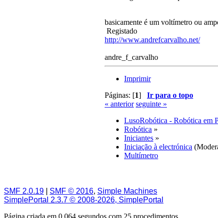
basicamente é um voltímetro ou ampe
Registado
http://www.andrefcarvalho.net/
andre_f_carvalho
Imprimir
Páginas: [
1
]
Ir para o topo
« anterior
seguinte »
LusoRobótica - Robótica em 
Robótica
»
Iniciantes
»
Iniciação à electrónica
(Moder
Multímetro
SMF 2.0.19
|
SMF © 2016
,
Simple Machines
SimplePortal 2.3.7 © 2008-2026, SimplePortal
Página criada em 0.064 segundos com 25 procedimentos.