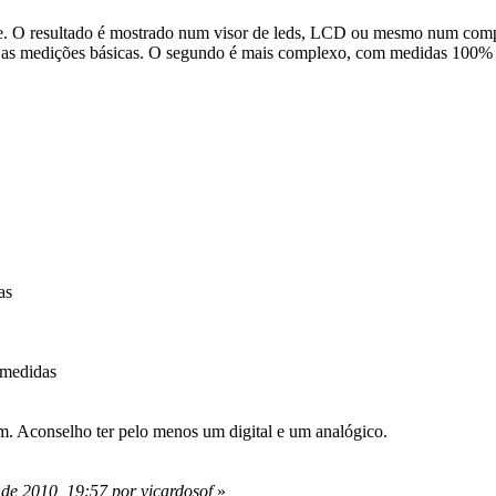
te. O resultado é mostrado num visor de leds, LCD ou mesmo num comput
 as medições básicas. O segundo é mais complexo, com medidas 100% di
as
 medidas
m. Aconselho ter pelo menos um digital e um analógico.
de 2010, 19:57 por vicardosof
»