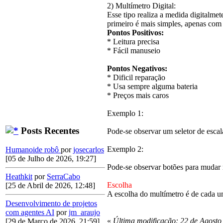
2) Multímetro Digital:
Esse tipo realiza a medida digitalme
primeiro é mais simples, apenas com
Pontos Positivos:
* Leitura precisa
* Fácil manuseio
Pontos Negativos:
* Dificil reparação
* Usa sempre alguma bateria
* Preços mais caros
Exemplo 1:
Posts Recentes
Pode-se observar um seletor de escal
Exemplo 2:
Humanoide robô
por
josecarlos
[05 de Julho de 2026, 19:27]
Pode-se observar botões para mudar
Heathkit
por
SerraCabo
Escolha
[25 de Abril de 2026, 12:48]
A escolha do multímetro é de cada u
Desenvolvimento de projetos
com agentes AI
por
jm_araujo
«
Última modificação: 22 de Agosto 
[29 de Março de 2026, 21:59]