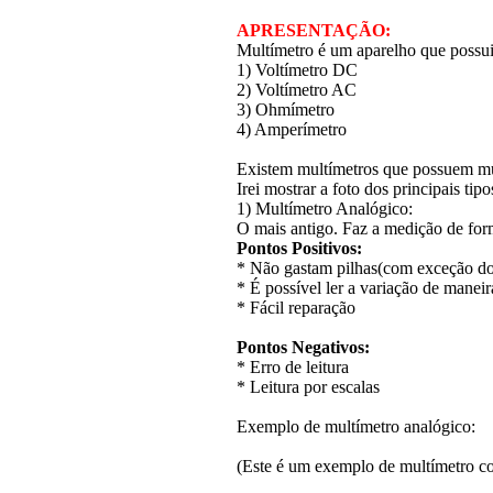
APRESENTAÇÃO:
Multímetro é um aparelho que possui 
1) Voltímetro DC
2) Voltímetro AC
3) Ohmímetro
4) Amperímetro
Existem multímetros que possuem mui
Irei mostrar a foto dos principais ti
1) Multímetro Analógico:
O mais antigo. Faz a medição de for
Pontos Positivos:
* Não gastam pilhas(com exceção d
* É possível ler a variação de maneir
* Fácil reparação
Pontos Negativos:
* Erro de leitura
* Leitura por escalas
Exemplo de multímetro analógico:
(Este é um exemplo de multímetro c