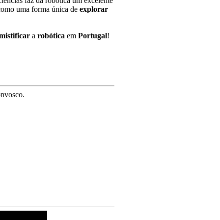
iências faz da robótica um excelente
omo uma forma única de
explorar
mistificar
a
robótica
em
Portugal
!
onvosco.