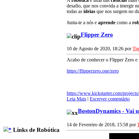
A
robótica
é uma das
ciências
mais
desafio, que nos convida a imergir n
todas as
ideias
que nos surgem no dia
Junta-te a nós e
aprende
como a
rob
Flipper Zero
10 de Agosto de 2020, 18:26 por
Ti
Acabo de conhecer o Flipper Zero e c
https://flipperzero.one/zero
https://www.kickstarter.com/projects
Leia Mais
|
Escrever comentário
BostonDynamics - Vai
14 de Fevereiro de 2018, 15:58 por
Links de Robótica