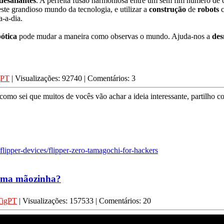
desafiantes
. A perfeita fusão harmoniosa entre um sem fim número de c
este grandioso mundo da tecnologia, e utilizar a
construção
de
robots
c
-a-dia.
ótica
pode mudar a maneira como observas o mundo. Ajuda-nos a
des
gPT
| Visualizações: 92740 | Comentários: 3
omo sei que muitos de vocês vão achar a ideia interessante, partilho c
/flipper-devices/flipper-zero-tamagochi-for-hackers
 uma mãozinha?
TigPT
| Visualizações: 157533 | Comentários: 20