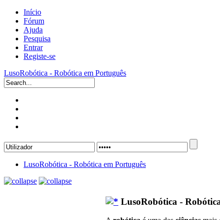
Início
Fórum
Ajuda
Pesquisa
Entrar
Registe-se
LusoRobótica - Robótica em Português
LusoRobótica - Robótica em Português
LusoRobótica - Robótic