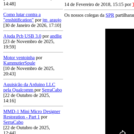
14:48]
14 de Fevereiro de 2018, 15:15 por
Como lutar contra a
Os nossos colegas da
SPR
partilhara
"enshitification"
por
jm_araujo
[30 de Janeiro de 2026, 17:10]
Ajuda Pcb USB 3.0
por
andlig
[23 de Novembro de 2025,
19:59]
Motor ventoinha
por
KammutierSpule
[10 de Novembro de 2025,
20:43]
Aquisição da Arduino LLC
pela Qualcomm
por
SerraCabo
[22 de Outubro de 2025,
14:16]
MMD-1 Mini Micro Designer
Restoration - Part 1
por
SerraCabo
[22 de Outubro de 2025,
12:44]