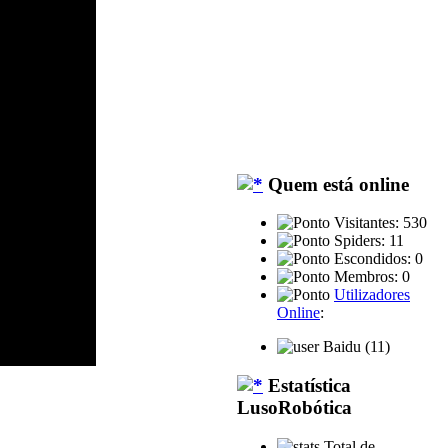
Quem está online
Visitantes: 530
Spiders: 11
Escondidos: 0
Membros: 0
Utilizadores
Online
:
Baidu (11)
Estatística
LusoRobótica
Total de