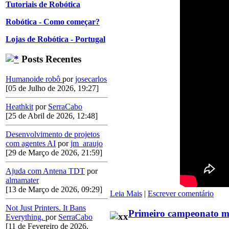
Tutoriais de Robótica
Robótica - Como começar?
Lojas de Robótica - Portugal
Posts Recentes
Humanoide robô
por
josecarlos
[05 de Julho de 2026, 19:27]
Heathkit
por
SerraCabo
[25 de Abril de 2026, 12:48]
Desenvolvimento de projetos
com agentes AI
por
jm_araujo
[29 de Março de 2026, 21:59]
Ajuda com Antena TDT
por
almamater
[13 de Março de 2026, 09:29]
Leia Mais
|
Escrever comentário
Not Just Printers. It Bans
Primeiro campeonato mu
Everything.
por
SerraCabo
[11 de Fevereiro de 2026,