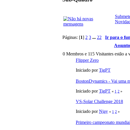
Submete
Novida
Páginas: [
1
]
2
3
...
22
Ir para o fu
Assunto
0 Membros e 115 Visitantes estão a v
Flipper Zero
Iniciado por
TigPT
BostonDynamics - Vai uma 
Iniciado por
TigPT
«
1
2
»
VS-Solar Challenge 2018
Iniciado por
Njay
«
1
2
»
Primeiro campeonato mundial