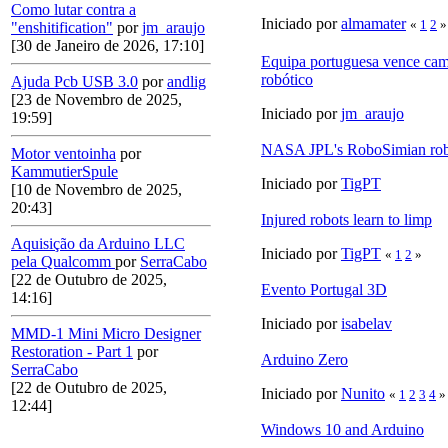
Como lutar contra a
Iniciado por
almamater
«
1
2
»
"enshitification"
por
jm_araujo
[30 de Janeiro de 2026, 17:10]
Equipa portuguesa vence cam
robótico
Ajuda Pcb USB 3.0
por
andlig
[23 de Novembro de 2025,
Iniciado por
jm_araujo
19:59]
NASA JPL's RoboSimian ro
Motor ventoinha
por
KammutierSpule
Iniciado por
TigPT
[10 de Novembro de 2025,
20:43]
Injured robots learn to limp
Aquisição da Arduino LLC
Iniciado por
TigPT
«
1
2
»
pela Qualcomm
por
SerraCabo
[22 de Outubro de 2025,
Evento Portugal 3D
14:16]
Iniciado por
isabelav
MMD-1 Mini Micro Designer
Restoration - Part 1
por
Arduino Zero
SerraCabo
[22 de Outubro de 2025,
Iniciado por
Nunito
«
1
2
3
4
»
12:44]
Windows 10 and Arduino