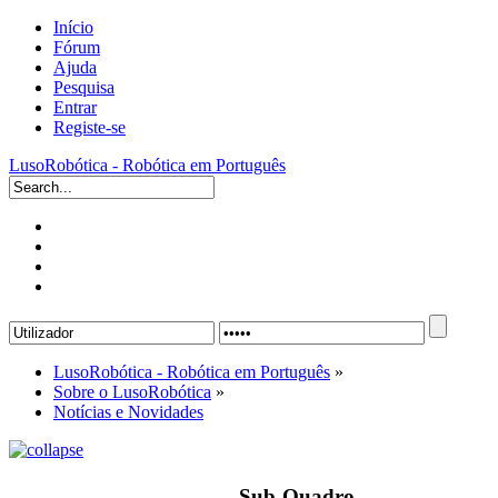
Início
Fórum
Ajuda
Pesquisa
Entrar
Registe-se
LusoRobótica - Robótica em Português
LusoRobótica - Robótica em Português
»
Sobre o LusoRobótica
»
Notícias e Novidades
Sub-Quadro