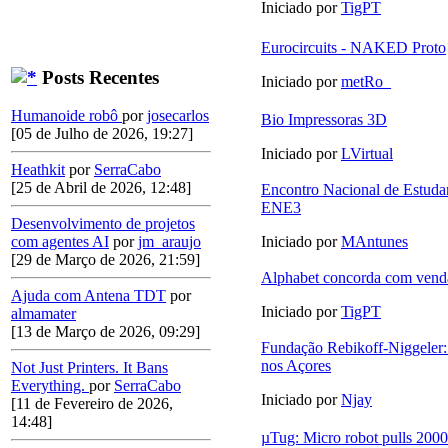
Iniciado por
TigPT
Eurocircuits - NAKED Proto
Posts Recentes
Iniciado por
metRo_
Humanoide robô
por
josecarlos
Bio Impressoras 3D
[05 de Julho de 2026, 19:27]
Iniciado por
LVirtual
Heathkit
por
SerraCabo
[25 de Abril de 2026, 12:48]
Encontro Nacional de Estudan
ENE3
Desenvolvimento de projetos
com agentes AI
por
jm_araujo
Iniciado por
MAntunes
[29 de Março de 2026, 21:59]
Alphabet concorda com vend
Ajuda com Antena TDT
por
Iniciado por
TigPT
almamater
[13 de Março de 2026, 09:29]
Fundação Rebikoff-Niggeler:
nos Açores
Not Just Printers. It Bans
Everything.
por
SerraCabo
Iniciado por
Njay
[11 de Fevereiro de 2026,
14:48]
µTug: Micro robot pulls 2000 