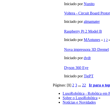
Iniciado por
Nunito
Voltera - Circuit Board Prot
Iniciado por
almamater
Raspberry Pi 2 Model B
Iniciado por
MAntunes
«
1
2
Nova impressora 3D Dremel
Iniciado por
dvdt
Dyson 360 Eye
Iniciado por
TigPT
Páginas: [
1
]
2
3
...
22
Ir para o to
LusoRobótica - Robótica em 
Sobre o LusoRobótica
»
Notícias e Novidades