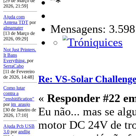
[29 de Março de
2026, 21:59]
Ajuda com
Antena TDT
por
Mensagens: 3.598
almamater
[13 de Março de
2026, 09:29]
Not Just Printers.
It Bans
Everything.
por
SerraCabo
[11 de Fevereiro
Re: VS-Solar Challeng
de 2026, 14:48]
Como lutar
contra a
«
Responder #22 e
"enshitification"
por
jm_araujo
Eu não... mas se algu
[30 de Janeiro de
2026, 17:10]
motor DC 24V de trot
Ajuda Pcb USB
3.0
por
andlig