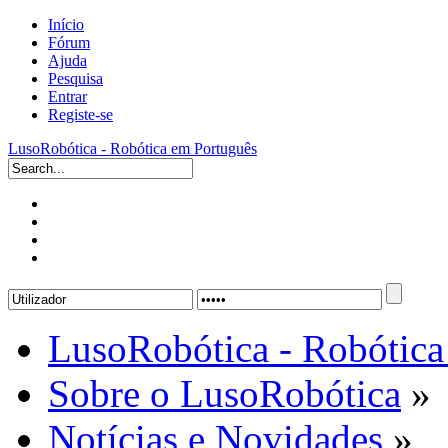
Início
Fórum
Ajuda
Pesquisa
Entrar
Registe-se
LusoRobótica - Robótica em Português
LusoRobótica - Robótica
Sobre o LusoRobótica
»
Notícias e Novidades
»