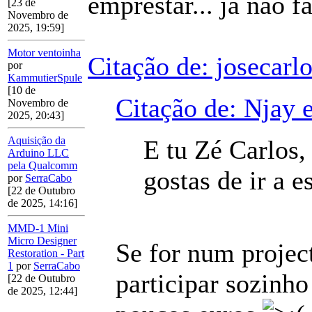
emprestar... já não fa
[23 de
Novembro de
2025, 19:59]
Motor ventoinha
Citação de: josecarl
por
KammutierSpule
[10 de
Citação de: Njay 
Novembro de
2025, 20:43]
Aquisição da
E tu Zé Carlos, 
Arduino LLC
pela Qualcomm
gostas de ir a 
por
SerraCabo
[22 de Outubro
de 2025, 14:16]
MMD-1 Mini
Micro Designer
Se for num project
Restoration - Part
1
por
SerraCabo
participar sozinho
[22 de Outubro
de 2025, 12:44]