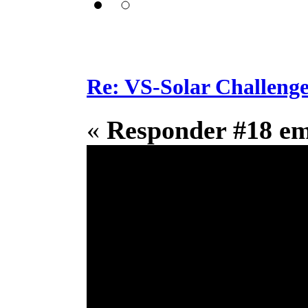
Re: VS-Solar Challeng
«
Responder #18 e