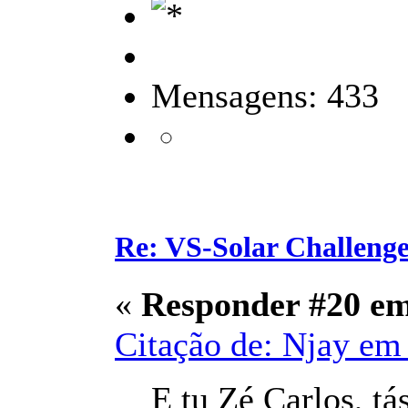
Mensagens: 433
Re: VS-Solar Challeng
«
Responder #20 e
Citação de: Njay em 
E tu Zé Carlos, tá