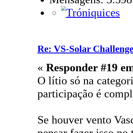
Re: VS-Solar Challeng
«
Responder #19 e
O lítio só na categor
participação é compl
Se houver vento Vas
pensar fazer isso no 