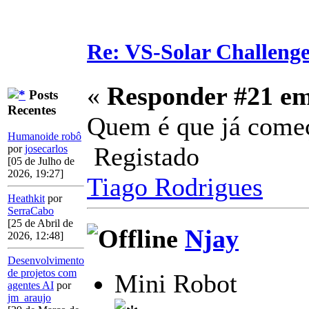
Re: VS-Solar Challeng
«
Responder #21 e
Posts
Recentes
Quem é que já come
Humanoide robô
Registado
por
josecarlos
[05 de Julho de
2026, 19:27]
Tiago Rodrigues
Heathkit
por
SerraCabo
[25 de Abril de
Njay
2026, 12:48]
Desenvolvimento
de projetos com
Mini Robot
agentes AI
por
jm_araujo