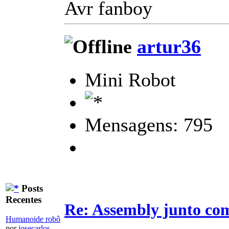
Avr fanboy
artur36
Mini Robot
Mensagens: 795
Posts
Recentes
Re: Assembly junto co
Humanoide robô
por
josecarlos