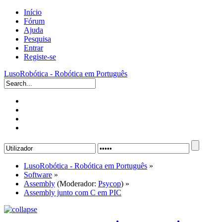
Início
Fórum
Ajuda
Pesquisa
Entrar
Registe-se
LusoRobótica - Robótica em Português
LusoRobótica - Robótica em Português
»
Software
»
Assembly
(Moderador:
Psycop
) »
Assembly junto com C em PIC