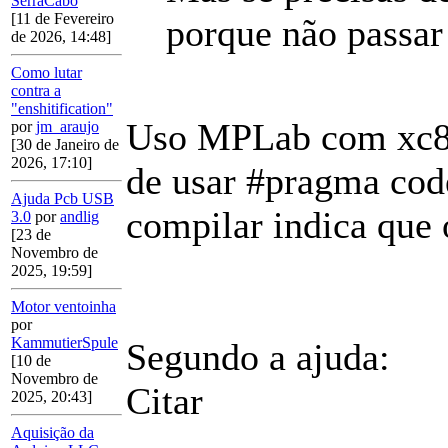
SerraCabo
[11 de Fevereiro
porque não passar
de 2026, 14:48]
Como lutar
contra a
"enshitification"
Uso MPLab com xc8, 
por
jm_araujo
[30 de Janeiro de
2026, 17:10]
de usar #pragma cod
Ajuda Pcb USB
compilar indica que
3.0
por
andlig
[23 de
Novembro de
2025, 19:59]
Motor ventoinha
por
KammutierSpule
Segundo a ajuda:
[10 de
Novembro de
Citar
2025, 20:43]
Aquisição da