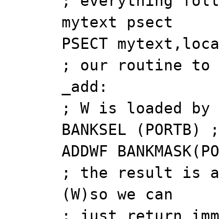
; everything fol
mytext psect
PSECT mytext,loc
; our routine to
_add:
; W is loaded by
BANKSEL (PORTB) 
ADDWF BANKMASK(P
; the result is 
(W)so we can
; just return im