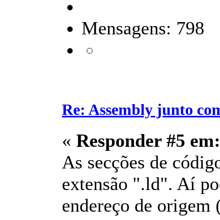
Mensagens: 798
Re: Assembly junto co
«
Responder #5 em
As secções de código
extensão ".ld". Aí p
endereço de origem 