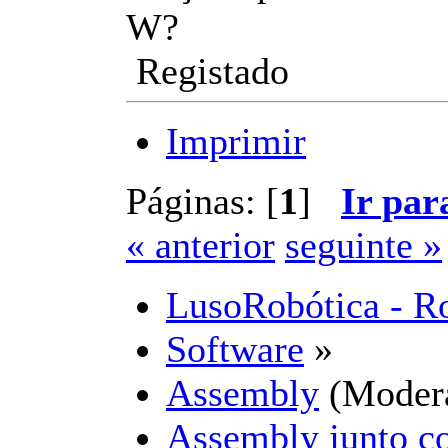
W?
Registado
Imprimir
Páginas: [
1
]
Ir par
« anterior
seguinte »
LusoRobótica - R
Software
»
Assembly
(Moder
Assembly junto 