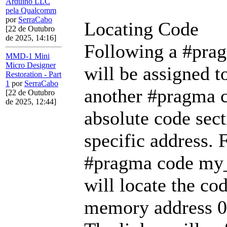
Arduino LLC
pela Qualcomm
por
SerraCabo
Locating Code
[22 de Outubro
de 2025, 14:16]
Following a #prag
MMD-1 Mini
Micro Designer
will be assigned t
Restoration - Part
1
por
SerraCabo
another #pragma c
[22 de Outubro
de 2025, 12:44]
absolute code sect
specific address. 
#pragma code my
will locate the c
memory address 0