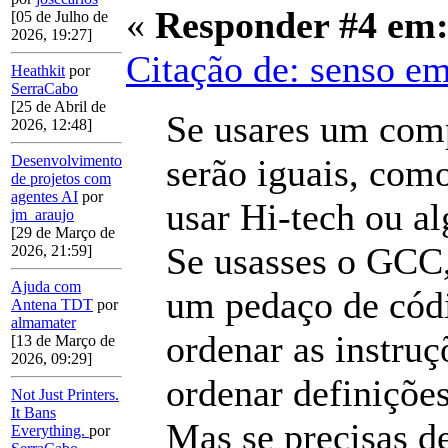
«
Responder #4 em
[05 de Julho de
2026, 19:27]
Citação de: senso e
Heathkit
por
SerraCabo
[25 de Abril de
Se usares um comp
2026, 12:48]
serão iguais, como
Desenvolvimento
de projetos com
agentes AI
por
usar Hi-tech ou al
jm_araujo
[29 de Março de
Se usasses o GCC
2026, 21:59]
Ajuda com
um pedaço de códi
Antena TDT
por
almamater
ordenar as instruç
[13 de Março de
2026, 09:29]
ordenar definições
Not Just Printers.
It Bans
Mas se precisas d
Everything.
por