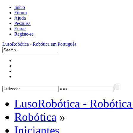
Início
Fórum
Ajuda
Pesquisa
Entrar
Registe-se
LusoRobótica - Robótica em Português
LusoRobótica - Robótica
Robótica
»
Iniciantes