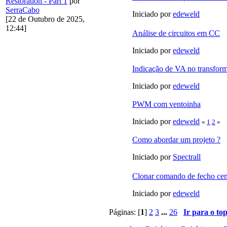
Restoration - Part 1
por
SerraCabo
Iniciado por
edeweld
[22 de Outubro de 2025,
12:44]
Análise de circuitos em CC
Iniciado por
edeweld
Indicação de VA no transfor
Iniciado por
edeweld
PWM com ventoinha
Iniciado por
edeweld
«
1
2
»
Como abordar um projeto ?
Iniciado por
Spectrall
Clonar comando de fecho cen
Iniciado por
edeweld
Páginas: [
1
]
2
3
...
26
Ir para o to