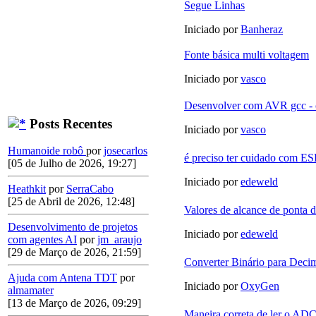
Segue Linhas
Iniciado por
Banheraz
Fonte básica multi voltagem
Iniciado por
vasco
Desenvolver com AVR gcc - 
Posts Recentes
Iniciado por
vasco
Humanoide robô
por
josecarlos
é preciso ter cuidado com E
[05 de Julho de 2026, 19:27]
Iniciado por
edeweld
Heathkit
por
SerraCabo
[25 de Abril de 2026, 12:48]
Valores de alcance de ponta 
Desenvolvimento de projetos
Iniciado por
edeweld
com agentes AI
por
jm_araujo
[29 de Março de 2026, 21:59]
Converter Binário para Deci
Ajuda com Antena TDT
por
Iniciado por
OxyGen
almamater
[13 de Março de 2026, 09:29]
Maneira correta de ler o AD