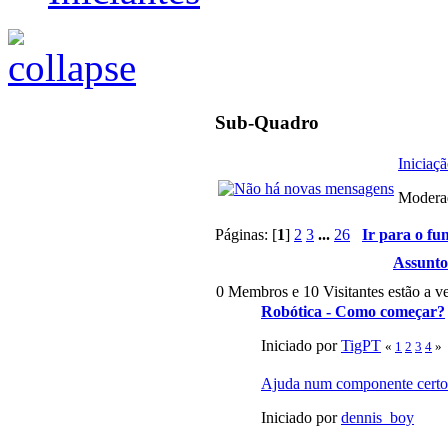
Sub-Quadro
Iniciaçã
Modera
Páginas: [
1
]
2
3
...
26
Ir para o fu
Assunto
0 Membros e 10 Visitantes estão a ve
Robótica - Como começar?
Iniciado por
TigPT
«
1
2
3
4
»
Ajuda num componente certo
Iniciado por
dennis_boy