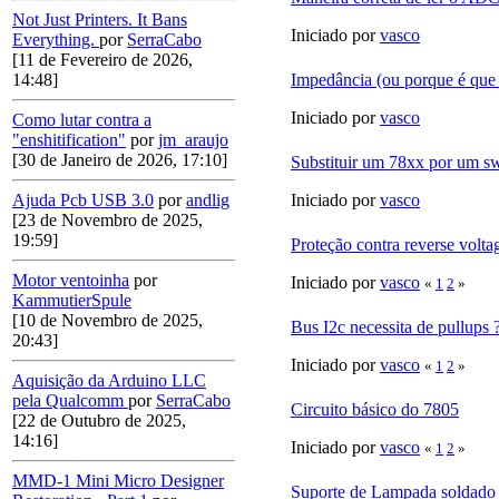
Not Just Printers. It Bans
Iniciado por
vasco
Everything.
por
SerraCabo
[11 de Fevereiro de 2026,
14:48]
Impedância (ou porque é que 
Iniciado por
vasco
Como lutar contra a
"enshitification"
por
jm_araujo
[30 de Janeiro de 2026, 17:10]
Substituir um 78xx por um sw
Ajuda Pcb USB 3.0
por
andlig
Iniciado por
vasco
[23 de Novembro de 2025,
19:59]
Proteção contra reverse volta
Motor ventoinha
por
Iniciado por
vasco
«
1
2
»
KammutierSpule
[10 de Novembro de 2025,
Bus I2c necessita de pullups 
20:43]
Iniciado por
vasco
«
1
2
»
Aquisição da Arduino LLC
pela Qualcomm
por
SerraCabo
Circuito básico do 7805
[22 de Outubro de 2025,
14:16]
Iniciado por
vasco
«
1
2
»
MMD-1 Mini Micro Designer
Suporte de Lampada soldad