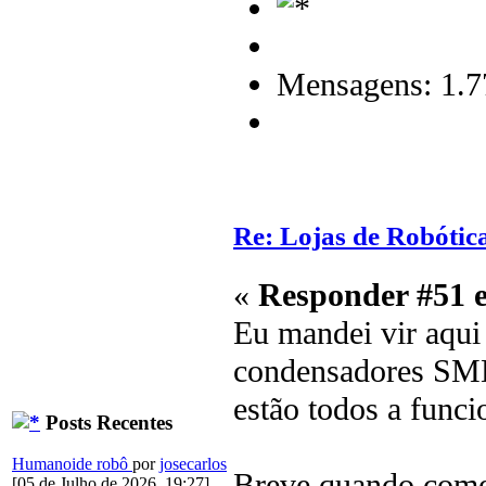
Mensagens: 1.7
Re: Lojas de Robótica
«
Responder #51 
Eu mandei vir aqui 
condensadores SMD, 
estão todos a funcio
Posts Recentes
Humanoide robô
por
josecarlos
Breve quando começ
[05 de Julho de 2026, 19:27]