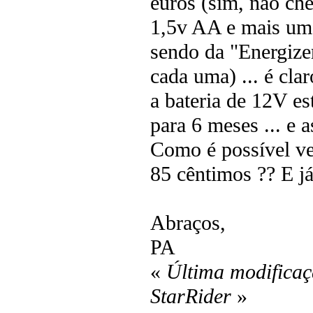
euros (sim, não che
1,5v AA e mais um
sendo da "Energize
cada uma) ... é cla
a bateria de 12V e
para 6 meses ... e
Como é possível ve
85 cêntimos ?? E já
Abraços,
PA
«
Última modificaç
StarRider
»