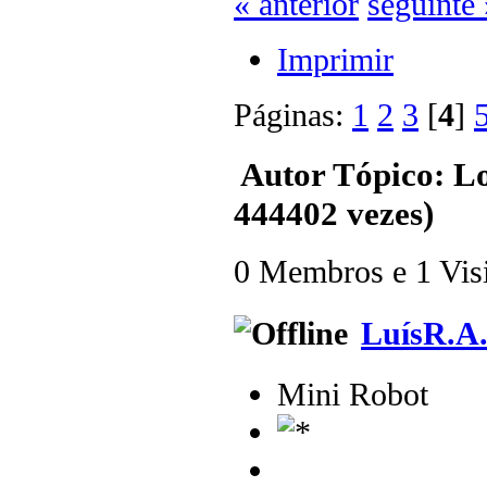
« anterior
seguinte 
Imprimir
Páginas:
1
2
3
[
4
]
Autor
Tópico: Lo
444402 vezes)
0 Membros e 1 Visit
LuísR.A
Mini Robot