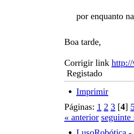
por enquanto n
Boa tarde,
Corrigir link
http:
Registado
Imprimir
Páginas:
1
2
3
[
4
]
« anterior
seguinte 
LusoRobótica -