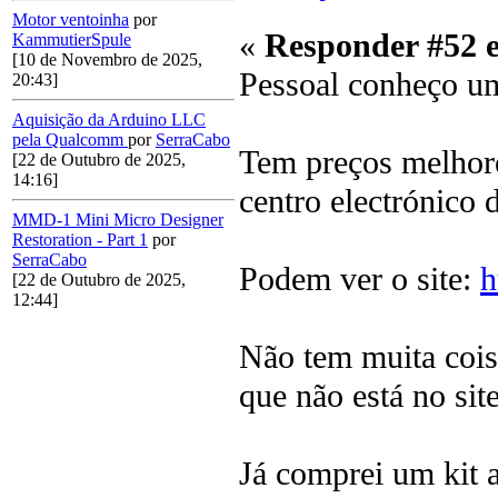
Motor ventoinha
por
«
Responder #52 
KammutierSpule
[10 de Novembro de 2025,
Pessoal conheço um
20:43]
Aquisição da Arduino LLC
pela Qualcomm
por
SerraCabo
Tem preços melhore
[22 de Outubro de 2025,
14:16]
centro electrónico d
MMD-1 Mini Micro Designer
Restoration - Part 1
por
SerraCabo
Podem ver o site:
h
[22 de Outubro de 2025,
12:44]
Não tem muita cois
que não está no site
Já comprei um kit a