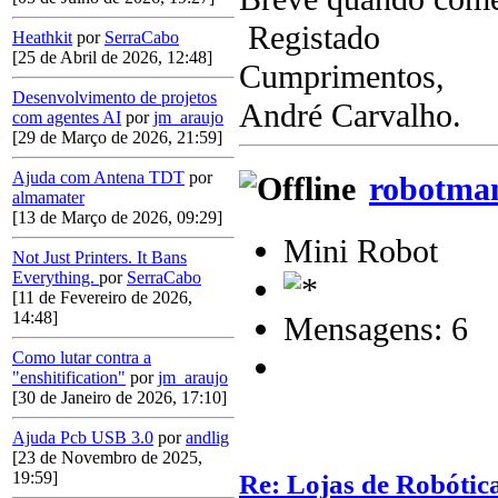
Registado
Heathkit
por
SerraCabo
[25 de Abril de 2026, 12:48]
Cumprimentos,
Desenvolvimento de projetos
André Carvalho.
com agentes AI
por
jm_araujo
[29 de Março de 2026, 21:59]
Ajuda com Antena TDT
por
robotma
almamater
[13 de Março de 2026, 09:29]
Mini Robot
Not Just Printers. It Bans
Everything.
por
SerraCabo
[11 de Fevereiro de 2026,
14:48]
Mensagens: 6
Como lutar contra a
"enshitification"
por
jm_araujo
[30 de Janeiro de 2026, 17:10]
Ajuda Pcb USB 3.0
por
andlig
[23 de Novembro de 2025,
19:59]
Re: Lojas de Robótica