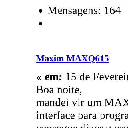
Mensagens: 164
Maxim MAXQ615
«
em:
15 de Feverei
Boa noite,
mandei vir um MAXQ
interface para prog
consegue dizer o e