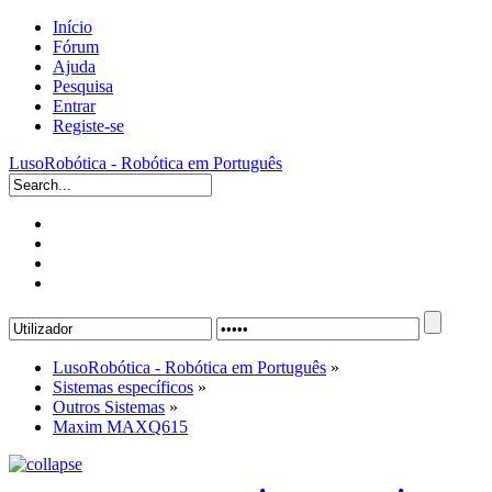
Início
Fórum
Ajuda
Pesquisa
Entrar
Registe-se
LusoRobótica - Robótica em Português
LusoRobótica - Robótica em Português
»
Sistemas específicos
»
Outros Sistemas
»
Maxim MAXQ615