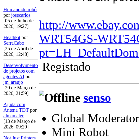
Humanoide robô
por
josecarlos
http://www.ebay.c
[05 de Julho de
2026, 19:27]
WRT54GS-WRT54GL-
Heathkit
por
SerraCabo
pt=LH_DefaultDom
[25 de Abril de
2026, 12:48]
Registado
Desenvolvimento
de projetos com
agentes AI
por
jm_araujo
[29 de Março de
2026, 21:59]
senso
Ajuda com
Antena TDT
por
Global Moderato
almamater
[13 de Março de
2026, 09:29]
Mini Robot
Not Just Printers.