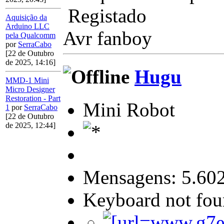
Registado
Aquisição da
Arduino LLC
Avr fanboy
pela Qualcomm
por
SerraCabo
[22 de Outubro
de 2025, 14:16]
Hugu
MMD-1 Mini
Micro Designer
Restoration - Part
Mini Robot
1
por
SerraCabo
[22 de Outubro
de 2025, 12:44]
Mensagens: 5.60
Keyboard not foun