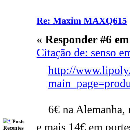
Re: Maxim MAXQ615
«
Responder #6 em
Citação de: senso e
http://www.lipoly
main_page=produ
6€ na Alemanha, m
Posts
e mais 14€ em portes
Recentes