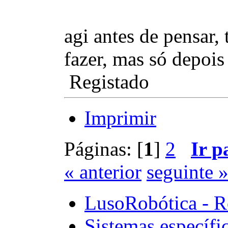
agi antes de pensar,
fazer, mas só depoi
Registado
Imprimir
Páginas: [
1
]
2
Ir p
« anterior
seguinte 
LusoRobótica - R
Sistemas específi