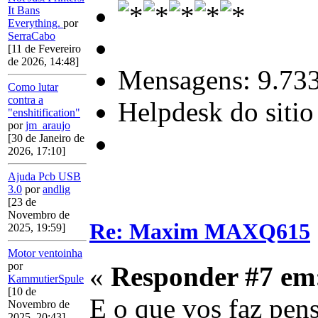
It Bans
Everything.
por
SerraCabo
[11 de Fevereiro
de 2026, 14:48]
Mensagens: 9.73
Como lutar
contra a
Helpdesk do sitio
"enshitification"
por
jm_araujo
[30 de Janeiro de
2026, 17:10]
Ajuda Pcb USB
3.0
por
andlig
[23 de
Novembro de
Re: Maxim MAXQ615
2025, 19:59]
Motor ventoinha
por
«
Responder #7 em
KammutierSpule
[10 de
E o que vos faz pens
Novembro de
2025, 20:43]