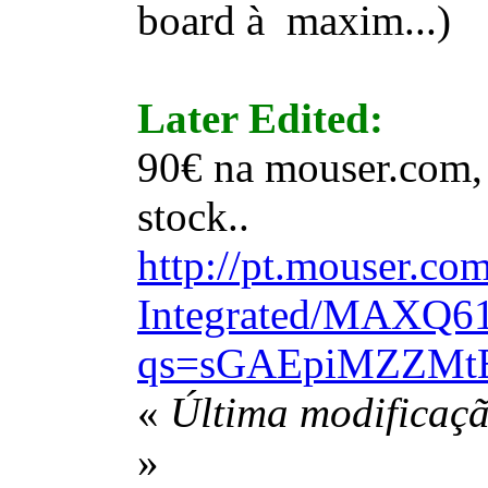
board à maxim...)
Later Edited:
90€ na mouser.com, 
stock..
http://pt.mouser.co
Integrated/MAXQ6
qs=sGAEpiMZZMt
«
Última modificaçã
»