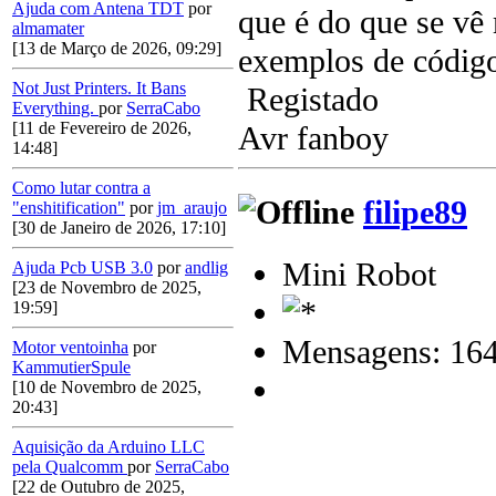
Ajuda com Antena TDT
por
que é do que se vê 
almamater
[13 de Março de 2026, 09:29]
exemplos de código
Not Just Printers. It Bans
Registado
Everything.
por
SerraCabo
[11 de Fevereiro de 2026,
Avr fanboy
14:48]
Como lutar contra a
filipe89
"enshitification"
por
jm_araujo
[30 de Janeiro de 2026, 17:10]
Mini Robot
Ajuda Pcb USB 3.0
por
andlig
[23 de Novembro de 2025,
19:59]
Mensagens: 16
Motor ventoinha
por
KammutierSpule
[10 de Novembro de 2025,
20:43]
Aquisição da Arduino LLC
pela Qualcomm
por
SerraCabo
[22 de Outubro de 2025,