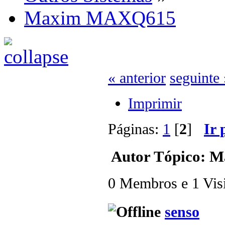
Maxim MAXQ615
« anterior
seguinte 
Imprimir
Páginas:
1
[
2
]
Ir 
Autor
Tópico: M
0 Membros e 1 Visit
senso