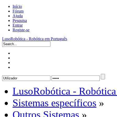
Início
Fórum
Ajuda
Pesquisa
Entrar
Registe-se
LusoRobótica - Robótica em Português
LusoRobótica - Robótica
Sistemas específicos
»
Outros Sistemas
»