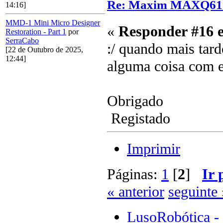
Re: Maxim MAXQ61
14:16]
MMD-1 Mini Micro Designer
«
Responder #16 
Restoration - Part 1
por
SerraCabo
:/ quando mais tarde
[22 de Outubro de 2025,
12:44]
alguma coisa com e
Obrigado
Registado
Imprimir
Páginas:
1
[
2
]
Ir 
« anterior
seguinte 
LusoRobótica -