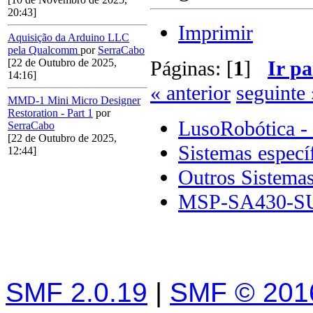
20:43]
Imprimir
Aquisição da Arduino LLC
pela Qualcomm
por
SerraCabo
Páginas: [
1
]
Ir pa
[22 de Outubro de 2025,
14:16]
« anterior
seguinte 
MMD-1 Mini Micro Designer
Restoration - Part 1
por
LusoRobótica -
SerraCabo
[22 de Outubro de 2025,
Sistemas especí
12:44]
Outros Sistema
MSP-SA430-SU
SMF 2.0.19
|
SMF © 201