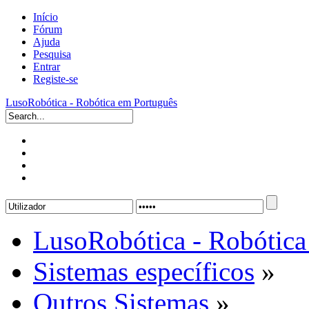
Início
Fórum
Ajuda
Pesquisa
Entrar
Registe-se
LusoRobótica - Robótica em Português
LusoRobótica - Robótica
Sistemas específicos
»
Outros Sistemas
»