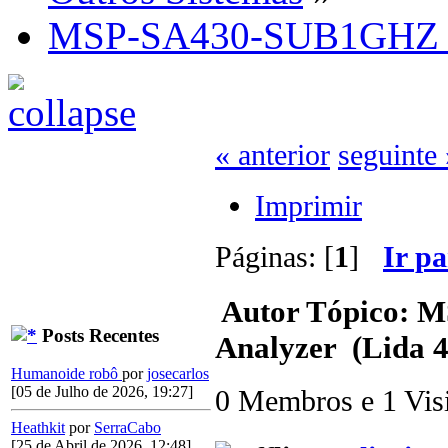
MSP-SA430-SUB1GHZ S
« anterior
seguinte 
Imprimir
Páginas: [
1
]
Ir p
Autor
Tópico: 
Posts Recentes
Analyzer (Lida 4
Humanoide robô
por
josecarlos
[05 de Julho de 2026, 19:27]
0 Membros e 1 Visit
Heathkit
por
SerraCabo
[25 de Abril de 2026, 12:48]