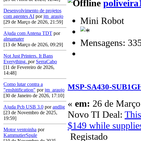
poliveira
Desenvolvimento de projetos
com agentes AI
por
jm_araujo
Mini Robot
[29 de Março de 2026, 21:59]
Ajuda com Antena TDT
por
almamater
Mensagens: 33
[13 de Março de 2026, 09:29]
Not Just Printers. It Bans
Everything.
por
SerraCabo
[11 de Fevereiro de 2026,
14:48]
Como lutar contra a
MSP-SA430-SUB1GHZ
"enshitification"
por
jm_araujo
[30 de Janeiro de 2026, 17:10]
«
em:
26 de Março 
Ajuda Pcb USB 3.0
por
andlig
Novo TI Deal:
This
[23 de Novembro de 2025,
19:59]
$149 while supplies
Motor ventoinha
por
Registado
KammutierSpule
[10 de Novembro de 2025,