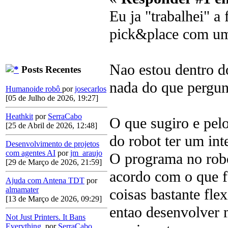
Eu ja "trabalhei" a
pick&place com 
Nao estou dentro d
Posts Recentes
nada do que pergun
Humanoide robô
por
josecarlos
[05 de Julho de 2026, 19:27]
Heathkit
por
SerraCabo
O que sugiro e pelo
[25 de Abril de 2026, 12:48]
do robot ter um int
Desenvolvimento de projetos
com agentes AI
por
jm_araujo
O programa no robo
[29 de Março de 2026, 21:59]
acordo com o que f
Ajuda com Antena TDT
por
almamater
coisas bastante fle
[13 de Março de 2026, 09:29]
entao desenvolver 
Not Just Printers. It Bans
Everything.
por
SerraCabo