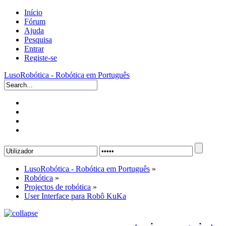
Início
Fórum
Ajuda
Pesquisa
Entrar
Registe-se
LusoRobótica - Robótica em Português
LusoRobótica - Robótica em Português
»
Robótica
»
Projectos de robótica
»
User Interface para Robô KuKa