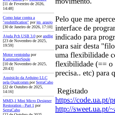
movimento.
[11 de Fevereiro de 2026,
14:48]
Pelo que me aperceb
Como lutar contra a
"enshitification"
por
jm_araujo
interface de progra
[30 de Janeiro de 2026, 17:10]
indicado para progr
Ajuda Pcb USB 3.0
por
andlig
[23 de Novembro de 2025,
para sair desta "fil
19:59]
uma flexibilidade c
Motor ventoinha
por
KammutierSpule
flexibilidade (== o
[10 de Novembro de 2025,
20:43]
precisa.. etc) para
Aquisição da Arduino LLC
pela Qualcomm
por
SerraCabo
[22 de Outubro de 2025,
Registado
14:16]
https://code.ua.pt/p
MMD-1 Mini Micro Designer
Restoration - Part 1
por
http://sweet.ua.pt/
SerraCabo
[22 de Outubro de 2025,