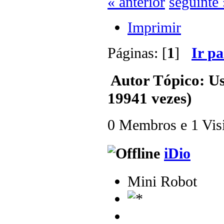
« anterior
seguinte 
Imprimir
Páginas: [
1
]
Ir p
Autor
Tópico: Us
19941 vezes)
0 Membros e 1 Visit
iDio
Mini Robot