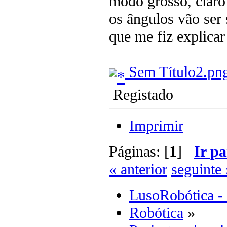
modo grosso, claro
os ângulos vão ser 
que me fiz explica
Sem Título2.pn
Registado
Imprimir
Páginas: [
1
]
Ir pa
« anterior
seguinte 
LusoRobótica -
Robótica
»