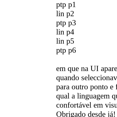
ptp p1
lin p2
ptp p3
lin p4
lin p5
ptp p6
em que na UI apare
quando seleccionav
para outro ponto e 
qual a linguagem q
confortável em visu
Obrigado desde já!