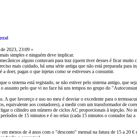
geral
de 2023, 23:09 »
a mais simples e ninguém deve implicar.
ecânicos alguns contavam para traz (quem tiver desses é ficar muito
preciso mais cuidado, há uma série antiga que não está preparada par
 é a doer, pagas o que injetas como se estivesses a consumir.
ue o sistema está registado, se não estiver pelo sistema antigo, que s
 o assunto pelo que vi no face há uns tempos no grupo do "Autoconsu
ras. A que favoreço e uso no meu é desviar o excedente para o termoa
s, equivalente aos contadores), a medir com um transformador de corre
a ligar o cilindro um número de ciclos AC proporcionais à injeção. No i
 períodos de 15 minutos e é no relax (cada 15 minutos o contador faz a 
 em menos de 4 anos com o "desconto" mensal na fatura de 15 a 20 € que