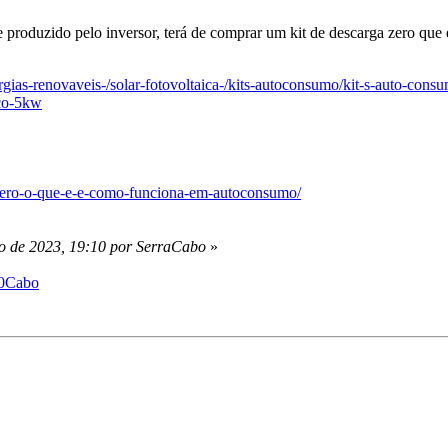
e produzido pelo inversor, terá de comprar um kit de descarga zero que
ergias-renovaveis-/solar-fotovoltaica-/kits-autoconsumo/kit-s-auto-co
co-5kw
o-zero-o-que-e-e-como-funciona-em-autoconsumo/
o de 2023, 19:10 por SerraCabo
»
%20Cabo