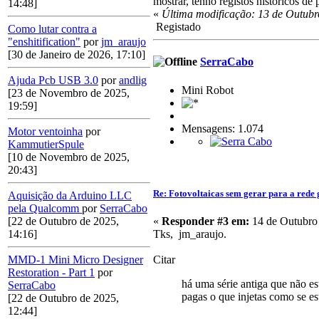
mostrar, tenho registos históricos d
14:48]
«
Última modificação: 13 de Outubr
Registado
Como lutar contra a
"enshitification"
por
jm_araujo
[30 de Janeiro de 2026, 17:10]
SerraCabo
Ajuda Pcb USB 3.0
por
andlig
Mini Robot
[23 de Novembro de 2025,
19:59]
Mensagens: 1.074
Motor ventoinha
por
KammutierSpule
[10 de Novembro de 2025,
20:43]
Re: Fotovoltaicas sem gerar para a rede 
Aquisição da Arduino LLC
pela Qualcomm
por
SerraCabo
«
Responder #3 em:
14 de Outubro 
[22 de Outubro de 2025,
Tks, jm_araujo.
14:16]
Citar
MMD-1 Mini Micro Designer
Restoration - Part 1
por
há uma série antiga que não e
SerraCabo
pagas o que injetas como se es
[22 de Outubro de 2025,
12:44]