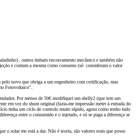
 caladinho) , outros tinham encravamento mecânico e também não
a injeção e contam a mesma como consumo (só consideram o valor
eja pelo novo que obriga a um engenheiro com certificação, mas
mo Fotovoltaico".
cumulador. Por menos de 50€ modifiquei um shelly2 (que tem um
nte em vez do shunt original (fazia-me impressão meter à entrada do
nício tinha um ciclo de controlo muito rápido, agora como tenho tudo
diferença entre o consumido e o injetado, e só se paga a diferença se
 o solar me está a dar. Não é teoria, são valores reais que posso