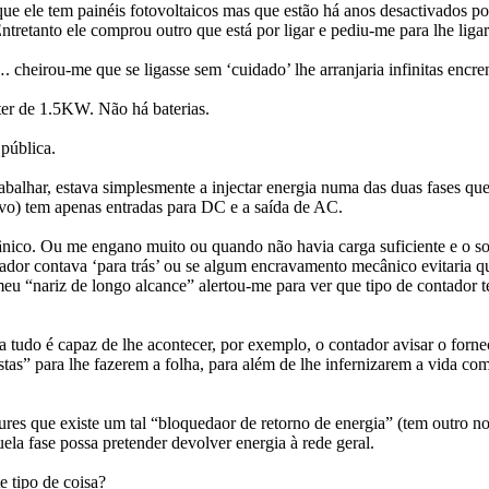
que ele tem painéis fotovoltaicos mas que estão há anos desactivados p
ntretanto ele comprou outro que está por ligar e pediu-me para lhe ligar
 cheirou-me que se ligasse sem ‘cuidado’ lhe arranjaria infinitas encre
ter de 1.5KW. Não há baterias.
 pública.
abalhar, estava simplesmente a injectar energia numa das duas fases que
ovo) tem apenas entradas para DC e a saída de AC.
nico. Ou me engano muito ou quando não havia carga suficiente e o sol e
tador contava ‘para trás’ ou se algum encravamento mecânico evitaria qu
u “nariz de longo alcance” alertou-me para ver que tipo de contador ter
sa tudo é capaz de lhe acontecer, por exemplo, o contador avisar o forn
tas” para lhe fazerem a folha, para além de lhe infernizarem a vida com
lgures que existe um tal “bloquedaor de retorno de energia” (tem outro
ela fase possa pretender devolver energia à rede geral.
 tipo de coisa?