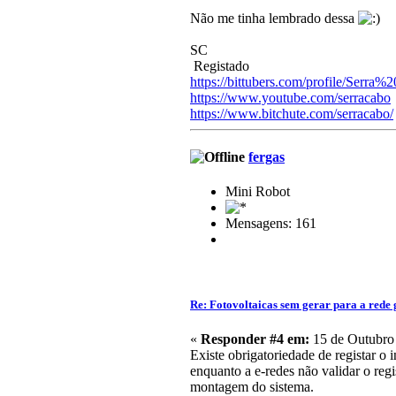
Não me tinha lembrado dessa
SC
Registado
https://bittubers.com/profile/Serra
https://www.youtube.com/serracabo
https://www.bitchute.com/serracabo/
fergas
Mini Robot
Mensagens: 161
Re: Fotovoltaicas sem gerar para a rede 
«
Responder #4 em:
15 de Outubro 
Existe obrigatoriedade de registar o
enquanto a e-redes não validar o reg
montagem do sistema.