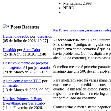
Mensagens: 2.998
NERD!
Posts Recentes
Re: Fotovoltaicas sem gerar para a rede 
Humanoide robô
por
josecarlos
«
Responder #2 em:
13 de Outubro 
[05 de Julho de 2026, 19:27]
Se o sistema é antigo, os registos er
O problema como contador é que os m
Heathkit
por
SerraCabo
havia problemas. Com os digitais é 
[25 de Abril de 2026, 12:48]
absoluto da corrente), e nesses casos
Desenvolvimento de projetos
O melhor mesmo é primeiro garantir q
com agentes AI
por
jm_araujo
imagino que uns 50€ devem resolver
[29 de Março de 2026, 21:59]
Para injetarem zero há várias manei
Ajuda com Antena TDT
por
excelente chip de medida de consumo
almamater
quadro), e um relé de estado sólido 
[13 de Março de 2026, 09:29]
registado, a rede faz net metering em
for para o lado do consumo).
Not Just Printers. It Bans
Everything.
por
SerraCabo
Contas feitas o meu sistema pagou-se
[11 de Fevereiro de 2026,