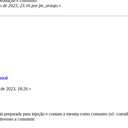
e produção e consumo!
o de 2023, 23:16 por jm_araujo
»
geral
de 2023, 18:26 »
stá preparada para injeção e contam a mesma como consumo (só considera
tivesses a consumir.