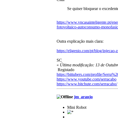
Se quiser bloquear o excedent
https://www.vncasainteligente.pt/en
fotovoltaico-autoconsumo-monofasi
Outra explicação mais clara:
https://eligenio.com/pt/blog/injeca
SC
«
Última modificação: 13 de Outubr
Registado
https://bittubers.com/profile/Serra
https://www.youtube.com/serracabo
https://www.bitchute.com/serracabo/
jm_araujo
Mini Robot