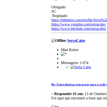
Obrigado
SC
Registado
https://bittubers.com/profile/Serra
https://www.youtube.com/serracabo
https://www.bitchute.com/serracabo/
SerraCabo
Mini Robot
Mensagens: 1.074
Re: Fotovoltaicas sem gerar para a rede 
«
Responder #1 em:
13 de Outubro 
Foi aqui que encontrei a frase que re
Citar