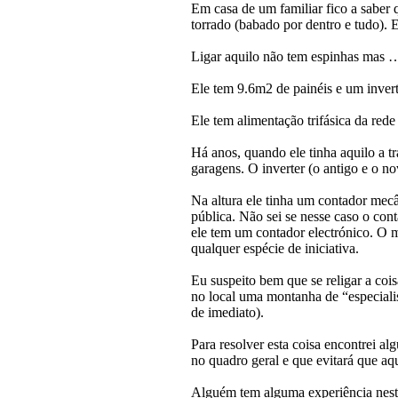
Em casa de um familiar fico a saber 
torrado (babado por dentro e tudo). E
Ligar aquilo não tem espinhas mas ….
Ele tem 9.6m2 de painéis e um inver
Ele tem alimentação trifásica da rede
Há anos, quando ele tinha aquilo a tr
garagens. O inverter (o antigo e o n
Na altura ele tinha um contador mecâ
pública. Não sei se nesse caso o con
ele tem um contador electrónico. O me
qualquer espécie de iniciativa.
Eu suspeito bem que se religar a coi
no local uma montanha de “especialis
de imediato).
Para resolver esta coisa encontrei a
no quadro geral e que evitará que aqu
Alguém tem alguma experiência neste