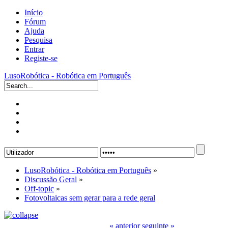
Início
Fórum
Ajuda
Pesquisa
Entrar
Registe-se
LusoRobótica - Robótica em Português
LusoRobótica - Robótica em Português
»
Discussão Geral
»
Off-topic
»
Fotovoltaicas sem gerar para a rede geral
« anterior
seguinte »