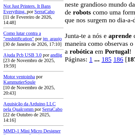
neste grandioso mundo da 
Not Just Printers. It Bans
de
robots
como uma form
Everything.
por
SerraCabo
[11 de Fevereiro de 2026,
que nos surgem no dia-a-d
14:48]
Como lutar contra a
Junta-te a nós e
aprende
"enshitification"
por
jm_araujo
maneira como observas o
[30 de Janeiro de 2026, 17:10]
a
robótica
em
Portugal
!
Ajuda Pcb USB 3.0
por
andlig
Páginas:
1
...
185
186
[
18
[23 de Novembro de 2025,
19:59]
Motor ventoinha
por
KammutierSpule
[10 de Novembro de 2025,
20:43]
Aquisição da Arduino LLC
pela Qualcomm
por
SerraCabo
[22 de Outubro de 2025,
14:16]
MMD-1 Mini Micro Designer