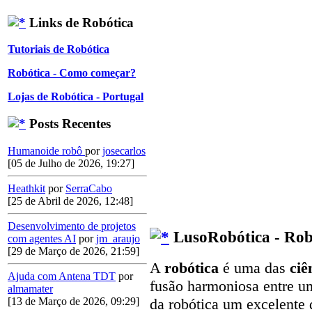
Links de Robótica
Tutoriais de Robótica
Robótica - Como começar?
Lojas de Robótica - Portugal
Posts Recentes
Humanoide robô
por
josecarlos
[05 de Julho de 2026, 19:27]
Heathkit
por
SerraCabo
[25 de Abril de 2026, 12:48]
Desenvolvimento de projetos
LusoRobótica - Rob
com agentes AI
por
jm_araujo
[29 de Março de 2026, 21:59]
A
robótica
é uma das
ciê
Ajuda com Antena TDT
por
fusão harmoniosa entre u
almamater
[13 de Março de 2026, 09:29]
da robótica um excelente 