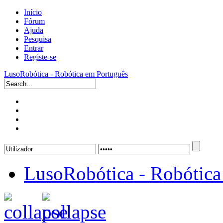
Início
Fórum
Ajuda
Pesquisa
Entrar
Registe-se
LusoRobótica - Robótica em Português
LusoRobótica - Robótica