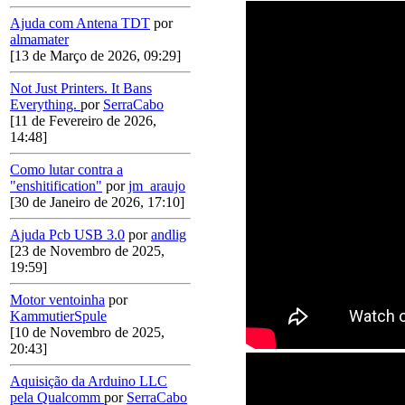
Ajuda com Antena TDT
por
almamater
[13 de Março de 2026, 09:29]
Not Just Printers. It Bans
Everything.
por
SerraCabo
[11 de Fevereiro de 2026,
14:48]
Como lutar contra a
"enshitification"
por
jm_araujo
[30 de Janeiro de 2026, 17:10]
Ajuda Pcb USB 3.0
por
andlig
[23 de Novembro de 2025,
19:59]
Motor ventoinha
por
KammutierSpule
[10 de Novembro de 2025,
20:43]
Aquisição da Arduino LLC
pela Qualcomm
por
SerraCabo