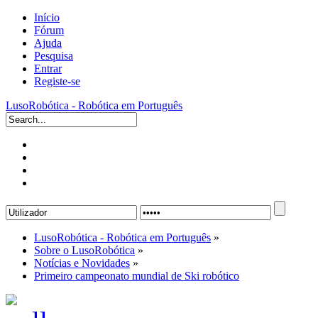
Início
Fórum
Ajuda
Pesquisa
Entrar
Registe-se
LusoRobótica - Robótica em Português
LusoRobótica - Robótica em Português
»
Sobre o LusoRobótica
»
Notícias e Novidades
»
Primeiro campeonato mundial de Ski robótico