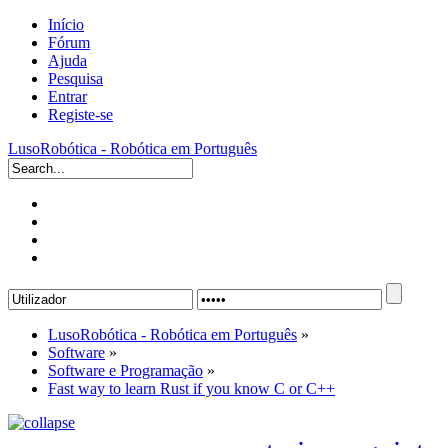
Início
Fórum
Ajuda
Pesquisa
Entrar
Registe-se
LusoRobótica - Robótica em Português
LusoRobótica - Robótica em Português
»
Software
»
Software e Programação
»
Fast way to learn Rust if you know C or C++