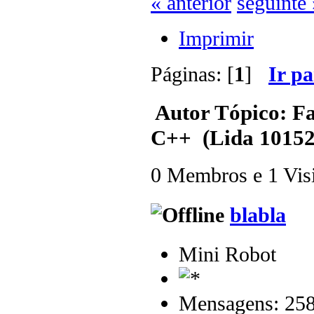
« anterior
seguinte 
Imprimir
Páginas: [
1
]
Ir p
Autor
Tópico: Fa
C++ (Lida 10152
0 Membros e 1 Visit
blabla
Mini Robot
Mensagens: 25