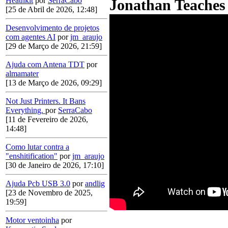
Heathkit
por
SerraCabo
Jonathan Teaches 
[25 de Abril de 2026, 12:48]
Desenvolvimento de projetos
com agentes AI
por
jm_araujo
[29 de Março de 2026, 21:59]
Ajuda com Antena TDT
por
almamater
[13 de Março de 2026, 09:29]
Not Just Printers. It Bans
Everything.
por
SerraCabo
[11 de Fevereiro de 2026,
14:48]
Como lutar contra a
"enshitification"
por
jm_araujo
[30 de Janeiro de 2026, 17:10]
Ajuda Pcb USB 3.0
por
andlig
[23 de Novembro de 2025,
19:59]
Motor ventoinha
por