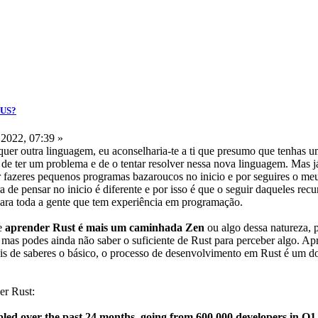
IUS?
2022, 07:39 »
er outra linguagem, eu aconselharia-te a ti que presumo que tenhas um
é de ter um problema e de o tentar resolver nessa nova linguagem. Mas 
fazeres pequenos programas bazaroucos no inicio e por seguires o meu 
de pensar no inicio é diferente e por isso é que o seguir daqueles recur
ara toda a gente que tem experiência em programação.
ue
aprender Rust é mais um caminhada Zen
ou algo dessa natureza, p
 mas podes ainda não saber o suficiente de Rust para perceber algo. 
pois de saberes o básico, o processo de desenvolvimento em Rust é um d
er Rust:
led over the past 24 months, going from 600,000 developers in Q1 