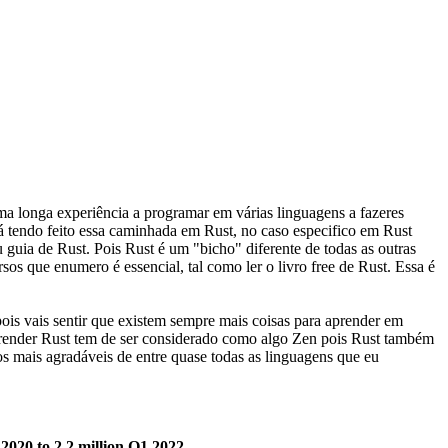
a longa experiência a programar em várias linguagens a fazeres
já tendo feito essa caminhada em Rust, no caso especifico em Rust
guia de Rust. Pois Rust é um "bicho" diferente de todas as outras
sos que enumero é essencial, tal como ler o livro free de Rust. Essa é
ois vais sentir que existem sempre mais coisas para aprender em
Aprender Rust tem de ser considerado como algo Zen pois Rust também
os mais agradáveis de entre quase todas as linguagens que eu
2020 to 2.2 million Q1 2022