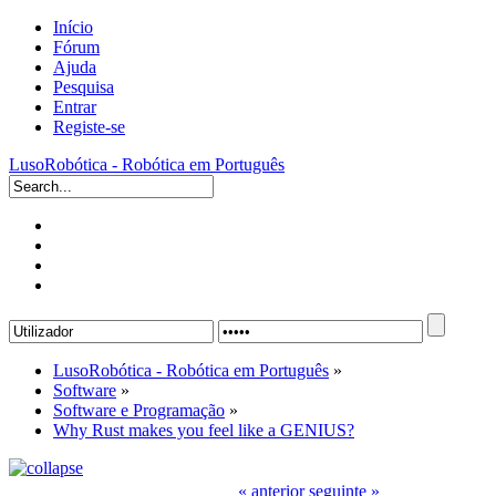
Início
Fórum
Ajuda
Pesquisa
Entrar
Registe-se
LusoRobótica - Robótica em Português
LusoRobótica - Robótica em Português
»
Software
»
Software e Programação
»
Why Rust makes you feel like a GENIUS?
« anterior
seguinte »