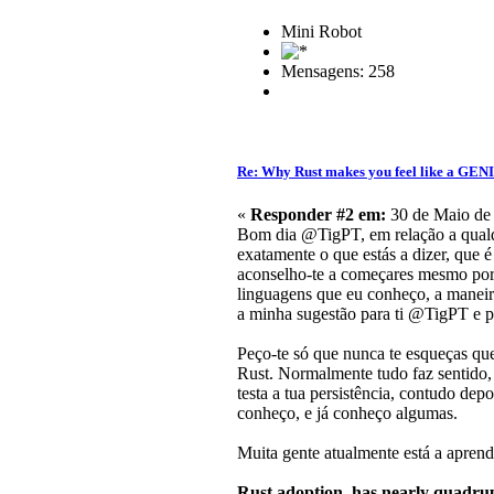
Mini Robot
Mensagens: 258
Re: Why Rust makes you feel like a GEN
«
Responder #2 em:
30 de Maio de 
Bom dia @TigPT, em relação a qualqu
exatamente o que estás a dizer, que 
aconselho-te a começares mesmo por 
linguagens que eu conheço, a maneira 
a minha sugestão para ti @TigPT e p
Peço-te só que nunca te esqueças q
Rust. Normalmente tudo faz sentido,
testa a tua persistência, contudo de
conheço, e já conheço algumas.
Muita gente atualmente está a aprend
Rust adoption, has nearly quadrup