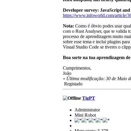
Developer survey: JavaScript and P
https://www.infoworld.com/article/36
Nota:
Como é óbvio podes usar qualq
com o Rust Analyser, que te valida to
processo de aprendizagem muito mai
sobre esse tema e inclui plugins par
Visual Studio Code se tiveres o clip
Boa sorte na tua aprendizagem de
Cumprimentos,
João
«
Última modificação: 30 de Maio d
Registado
TigPT
Administrator
Mini Robot
Mensagens: 5.378