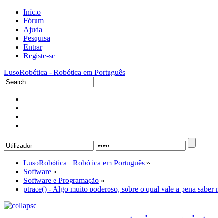
Início
Fórum
Ajuda
Pesquisa
Entrar
Registe-se
LusoRobótica - Robótica em Português
LusoRobótica - Robótica em Português
»
Software
»
Software e Programação
»
ptrace() - Algo muito poderoso, sobre o qual vale a pena saber 