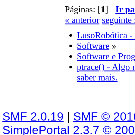
Páginas: [
1
]
Ir pa
« anterior
seguinte 
LusoRobótica -
Software
»
Software e Pro
ptrace() - Algo
saber mais.
SMF 2.0.19
|
SMF © 201
SimplePortal 2.3.7 © 20