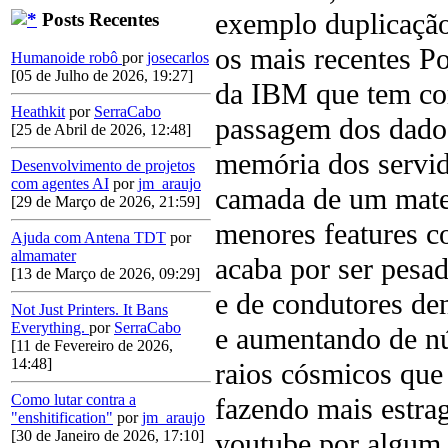
exemplo duplicação
Posts Recentes
os mais recentes 
Humanoide robô
por
josecarlos
[05 de Julho de 2026, 19:27]
da IBM que tem cor
Heathkit
por
SerraCabo
passagem dos dados
[25 de Abril de 2026, 12:48]
memória dos servi
Desenvolvimento de projetos
com agentes AI
por
jm_araujo
camada de um materi
[29 de Março de 2026, 21:59]
menores features 
Ajuda com Antena TDT
por
almamater
acaba por ser pesad
[13 de Março de 2026, 09:29]
e de condutores de
Not Just Printers. It Bans
Everything.
por
SerraCabo
e aumentando de nú
[11 de Fevereiro de 2026,
14:48]
raios cósmicos que
Como lutar contra a
fazendo mais estra
"enshitification"
por
jm_araujo
youtube por algum
[30 de Janeiro de 2026, 17:10]