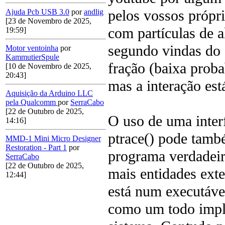
pelos vossos própr
Ajuda Pcb USB 3.0
por
andlig
[23 de Novembro de 2025,
com partículas de 
19:59]
segundo vindas do 
Motor ventoinha
por
KammutierSpule
fração (baixa proba
[10 de Novembro de 2025,
20:43]
mas a interação est
Aquisição da Arduino LLC
pela Qualcomm
por
SerraCabo
[22 de Outubro de 2025,
O uso de uma inte
14:16]
ptrace() pode tamb
MMD-1 Mini Micro Designer
Restoration - Part 1
por
programa verdadeir
SerraCabo
[22 de Outubro de 2025,
mais entidades ex
12:44]
está num executáve
como um todo impl