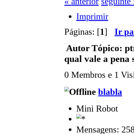
« anterior
seguinte 
Imprimir
Páginas: [
1
]
Ir p
Autor
Tópico: pt
qual vale a pena 
0 Membros e 1 Visit
blabla
Mini Robot
Mensagens: 25