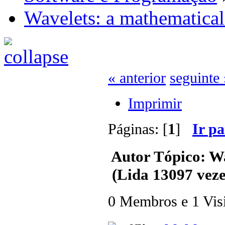
Wavelets: a mathematica
« anterior
seguinte 
Imprimir
Páginas: [
1
]
Ir p
Autor
Tópico: Wa
(Lida 13097 veze
0 Membros e 1 Visit