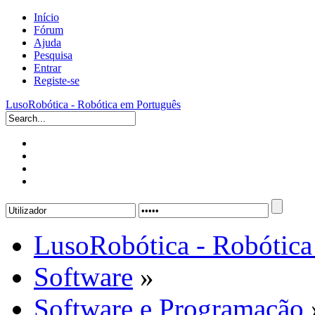
Início
Fórum
Ajuda
Pesquisa
Entrar
Registe-se
LusoRobótica - Robótica em Português
LusoRobótica - Robótica
Software
»
Software e Programação