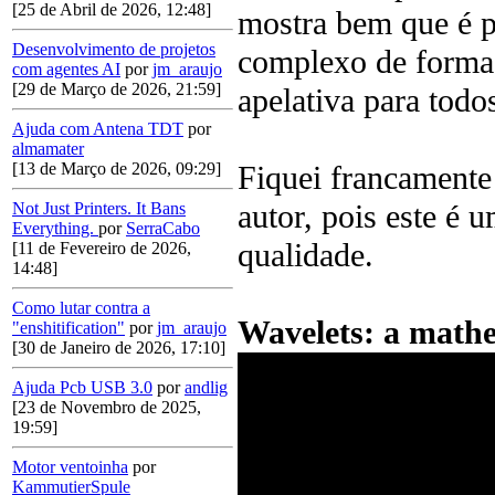
[25 de Abril de 2026, 12:48]
mostra bem que é p
Desenvolvimento de projetos
complexo de forma 
com agentes AI
por
jm_araujo
[29 de Março de 2026, 21:59]
apelativa para todo
Ajuda com Antena TDT
por
almamater
Fiquei francamente
[13 de Março de 2026, 09:29]
autor, pois este é 
Not Just Printers. It Bans
Everything.
por
SerraCabo
qualidade.
[11 de Fevereiro de 2026,
14:48]
Como lutar contra a
Wavelets: a math
"enshitification"
por
jm_araujo
[30 de Janeiro de 2026, 17:10]
Ajuda Pcb USB 3.0
por
andlig
[23 de Novembro de 2025,
19:59]
Motor ventoinha
por
KammutierSpule