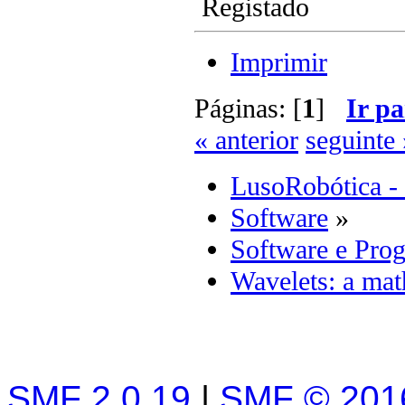
Registado
Imprimir
Páginas: [
1
]
Ir pa
« anterior
seguinte 
LusoRobótica -
Software
»
Software e Pro
Wavelets: a mat
SMF 2.0.19
|
SMF © 201