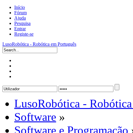
Início
Fórum
Ajuda
Pesquisa
Entrar
Registe-se
LusoRobótica - Robótica em Português
LusoRobótica - Robótica
Software
»
Software e Programação