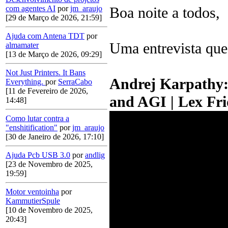
Boa noite a todos,
com agentes AI
por
jm_araujo
[29 de Março de 2026, 21:59]
Ajuda com Antena TDT
por
Uma entrevista que
almamater
[13 de Março de 2026, 09:29]
Not Just Printers. It Bans
Andrej Karpathy: 
Everything.
por
SerraCabo
[11 de Fevereiro de 2026,
and AGI | Lex Fr
14:48]
Como lutar contra a
"enshitification"
por
jm_araujo
[30 de Janeiro de 2026, 17:10]
Ajuda Pcb USB 3.0
por
andlig
[23 de Novembro de 2025,
19:59]
Motor ventoinha
por
KammutierSpule
[10 de Novembro de 2025,
20:43]