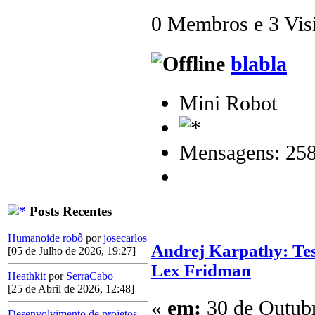
0 Membros e 3 Visit
blabla
Mini Robot
Mensagens: 25
Posts Recentes
Humanoide robô
por
josecarlos
Andrej Karpathy: Tesl
[05 de Julho de 2026, 19:27]
Lex Fridman
Heathkit
por
SerraCabo
[25 de Abril de 2026, 12:48]
«
em:
30 de Outubr
Desenvolvimento de projetos