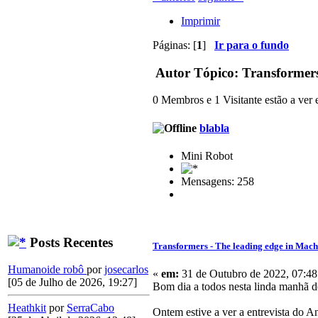
Imprimir
Páginas: [
1
]
Ir para o fundo
Autor
Tópico: Transformers
0 Membros e 1 Visitante estão a ver e
blabla
Mini Robot
Mensagens: 258
Posts Recentes
Transformers - The leading edge in Mach
Humanoide robô
por
josecarlos
«
em:
31 de Outubro de 2022, 07:48
[05 de Julho de 2026, 19:27]
Bom dia a todos nesta linda manhã d
Heathkit
por
SerraCabo
Ontem estive a ver a entrevista do 