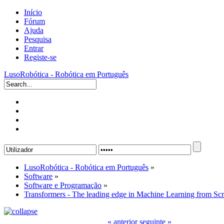
Início
Fórum
Ajuda
Pesquisa
Entrar
Registe-se
LusoRobótica - Robótica em Português
LusoRobótica - Robótica em Português
»
Software
»
Software e Programação
»
Transformers - The leading edge in Machine Learning from Scr
« anterior
seguinte »