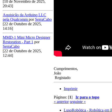
[10 de Novembro de 2025,
20:43]
Aquisição da Arduino LLC
pela Qualcomm
por
SerraCabo
[22 de Outubro de 2025,
14:16]
MMD-1 Mini Micro Designer
Restoration - Part 1
por
SerraCabo
[22 de Outubro de 2025,
12:44]
Cumprimentos,
João
Registado
Imprimir
Páginas: [
1
]
Ir para o topo
« anterior
seguinte »
LusoRobótica - Robótica em 