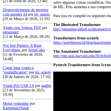
[25 de Abril de 2026, 12:48]
salvo algumas coisas cosméticas. Ora
de ML. Pois aumenta a sua compree
Desenvolvimento de projetos
com agentes AI
por
jm_araujo
Para isso eu compilei os seguintes lin
[29 de Março de 2026, 21:59]
The Illustrated Transformer
Ajuda com Antena TDT
por
http://jalammar.github.io/illustrated-
almamater
[13 de Março de 2026, 09:29]
Transformers from scratch
https://peterbloem.nl/blog/transforme
Not Just Printers. It Bans
Everything.
por
SerraCabo
The Annotated Transformer
[11 de Fevereiro de 2026,
http://nlp.seas.harvard.edu/2018/04/0
14:48]
Pytorch Transformers from Scratch
Como lutar contra a
"enshitification"
por
jm_araujo
[30 de Janeiro de 2026, 17:10]
Ajuda Pcb USB 3.0
por
andlig
[23 de Novembro de 2025,
19:59]
Motor ventoinha
por
KammutierSpule