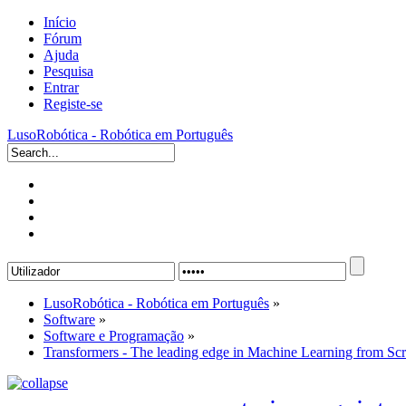
Início
Fórum
Ajuda
Pesquisa
Entrar
Registe-se
LusoRobótica - Robótica em Português
LusoRobótica - Robótica em Português
»
Software
»
Software e Programação
»
Transformers - The leading edge in Machine Learning from Scr