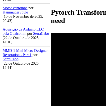
Motor ventoinha
por
Pytorch Transform
KammutierSpule
[10 de Novembro de 2025,
need
20:43]
Aquisição da Arduino LLC
pela Qualcomm
por
SerraCabo
[22 de Outubro de 2025,
14:16]
MMD-1 Mini Micro Designer
Restoration - Part 1
por
SerraCabo
[22 de Outubro de 2025,
12:44]