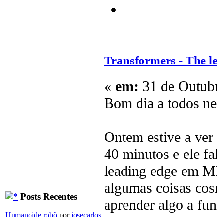
Transformers - The l
«
em:
31 de Outubr
Bom dia a todos ne
Ontem estive a ver
40 minutos e ele fa
leading edge em M
algumas coisas cos
Posts Recentes
aprender algo a fun
Humanoide robô
por
josecarlos