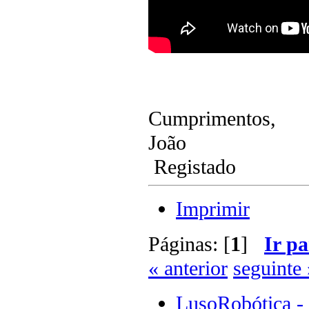
Cumprimentos,
João
Registado
Imprimir
Páginas: [
1
]
Ir pa
« anterior
seguinte 
LusoRobótica -