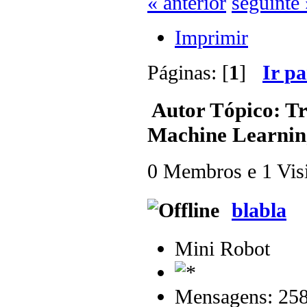
« anterior
seguinte 
Imprimir
Páginas: [
1
]
Ir p
Autor
Tópico: Tr
Machine Learning
0 Membros e 1 Visit
blabla
Mini Robot
Mensagens: 25