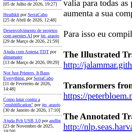
valia para todas a
[05 de Julho de 2026, 19:27]
aumenta a sua com
Heathkit
por
SerraCabo
[25 de Abril de 2026, 12:48]
Desenvolvimento de projetos
Para isso eu compil
com agentes AI
por
jm_araujo
[29 de Março de 2026, 21:59]
Ajuda com Antena TDT
por
The Illustrated T
almamater
http://jalammar.gith
[13 de Março de 2026, 09:29]
Not Just Printers. It Bans
Everything.
por
SerraCabo
Transformers fro
[11 de Fevereiro de 2026,
14:48]
https://peterbloem.
Como lutar contra a
"enshitification"
por
jm_araujo
[30 de Janeiro de 2026, 17:10]
The Annotated Tr
Ajuda Pcb USB 3.0
por
andlig
http://nlp.seas.har
[23 de Novembro de 2025,
19:59]