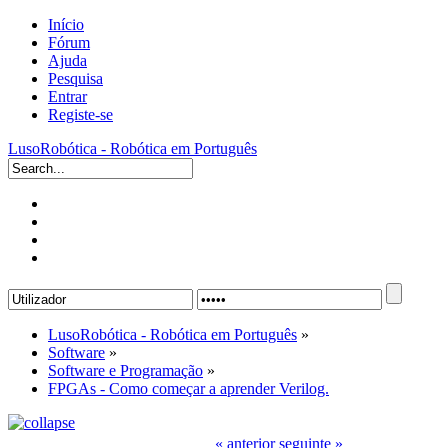
Início
Fórum
Ajuda
Pesquisa
Entrar
Registe-se
LusoRobótica - Robótica em Português
LusoRobótica - Robótica em Português
»
Software
»
Software e Programação
»
FPGAs - Como começar a aprender Verilog.
« anterior
seguinte »