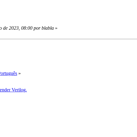
o de 2023, 08:00 por blabla
»
Português
»
nder Verilog.