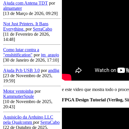
Ajuda com Antena TDT
por
almamater
[13 de Março de 2026, 09:29]
Not Just Printers. It Bans
Everything.
por
SerraCabo
[11 de Fevereiro de 2026,
14:48]
Como lutar contra a
"enshitification"
por
jm_araujo
[30 de Janeiro de 2026, 17:10]
Ajuda Pcb USB 3.0
por
andlig
[23 de Novembro de 2025,
19:59]
e este video que mostra todo o proce
Motor ventoinha
por
KammutierSpule
FPGA Design Tutorial (Verilog, Si
[10 de Novembro de 2025,
20:43]
Aquisição da Arduino LLC
pela Qualcomm
por
SerraCabo
[22 de Outubro de 2025,