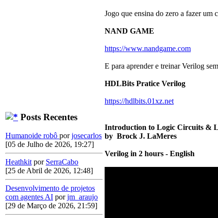
Jogo que ensina do zero a fazer um 
NAND GAME
https://www.nandgame.com
E para aprender e treinar Verilog s
HDLBits Pratice Verilog
https://hdlbits.01xz.net
Posts Recentes
Introduction to Logic Circuits & L
Humanoide robô
por
josecarlos
by Brock J. LaMeres
[05 de Julho de 2026, 19:27]
Verilog in 2 hours - English
Heathkit
por
SerraCabo
[25 de Abril de 2026, 12:48]
Desenvolvimento de projetos
com agentes AI
por
jm_araujo
[29 de Março de 2026, 21:59]