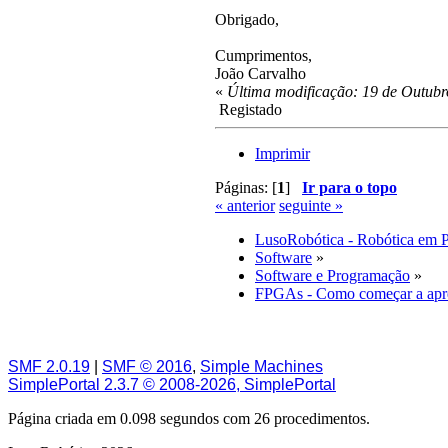
Obrigado,
Cumprimentos,
João Carvalho
«
Última modificação: 19 de Outubr
Registado
Imprimir
Páginas: [
1
]
Ir para o topo
« anterior
seguinte »
LusoRobótica - Robótica em 
Software
»
Software e Programação
»
FPGAs - Como começar a apre
SMF 2.0.19
|
SMF © 2016
,
Simple Machines
SimplePortal 2.3.7 © 2008-2026, SimplePortal
Página criada em 0.098 segundos com 26 procedimentos.