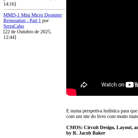
14:16]
MMD-1 Mini Micro Designer
Restoration - Part 1
por
SerraCabo
[22 de Outubro de 2025,
12:44]
E numa perspetiva holística para qu
com um site do livro com muito mais
CMOS: Circuit Design, Layout, an
by R. Jacob Baker