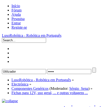
Início
Fórum
Ajuda
Pesquisa
Entrar
Registe-se
LusoRobótica - Robótica em Português
LusoRobótica - Robótica em Português
»
Electrónica
»
Componentes Genéricos
(Moderador:
Sérgio_Sena
) »
Fichas para 12V, uso geral, ... e outras voltagens ...