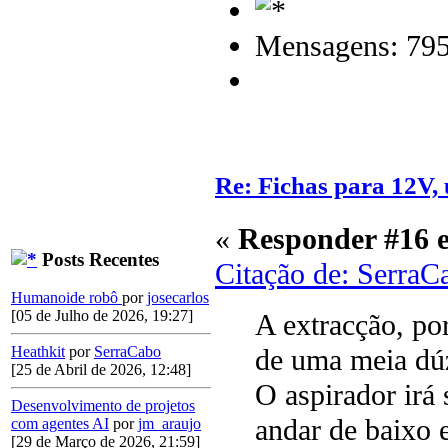
Mensagens: 79
Re: Fichas para 12V, us
«
Responder #16 
Posts Recentes
Citação de: SerraC
Humanoide robô
por
josecarlos
[05 de Julho de 2026, 19:27]
A extracção, por
de uma meia dúzi
Heathkit
por
SerraCabo
[25 de Abril de 2026, 12:48]
O aspirador irá 
Desenvolvimento de projetos
andar de baixo 
com agentes AI
por
jm_araujo
[29 de Março de 2026, 21:59]