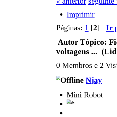
« anterior
seguinte 
Imprimir
Páginas:
1
[
2
]
Ir 
Autor
Tópico: Fic
voltagens ... (Li
0 Membros e 2 Visit
Njay
Mini Robot