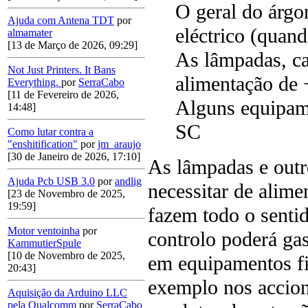
O geral do árgo
Ajuda com Antena TDT
por
eléctrico (quan
almamater
[13 de Março de 2026, 09:29]
As lâmpadas, c
Not Just Printers. It Bans
alimentação de 
Everything.
por
SerraCabo
[11 de Fevereiro de 2026,
Alguns equipame
14:48]
SC
Como lutar contra a
"enshitification"
por
jm_araujo
[30 de Janeiro de 2026, 17:10]
As lâmpadas e outr
Ajuda Pcb USB 3.0
por
andlig
necessitar de alime
[23 de Novembro de 2025,
19:59]
fazem todo o sentid
Motor ventoinha
por
controlo poderá gas
KammutierSpule
[10 de Novembro de 2025,
em equipamentos fi
20:43]
exemplo nos accion
Aquisição da Arduino LLC
pela Qualcomm
por
SerraCabo