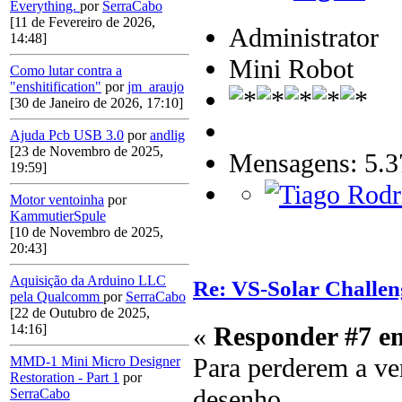
Everything.
por
SerraCabo
[11 de Fevereiro de 2026,
Administrator
14:48]
Mini Robot
Como lutar contra a
"enshitification"
por
jm_araujo
[30 de Janeiro de 2026, 17:10]
Ajuda Pcb USB 3.0
por
andlig
[23 de Novembro de 2025,
Mensagens: 5.3
19:59]
Motor ventoinha
por
KammutierSpule
[10 de Novembro de 2025,
20:43]
Aquisição da Arduino LLC
Re: VS-Solar Challen
pela Qualcomm
por
SerraCabo
[22 de Outubro de 2025,
14:16]
«
Responder #7 e
Para perderem a ve
MMD-1 Mini Micro Designer
Restoration - Part 1
por
desenho.
SerraCabo