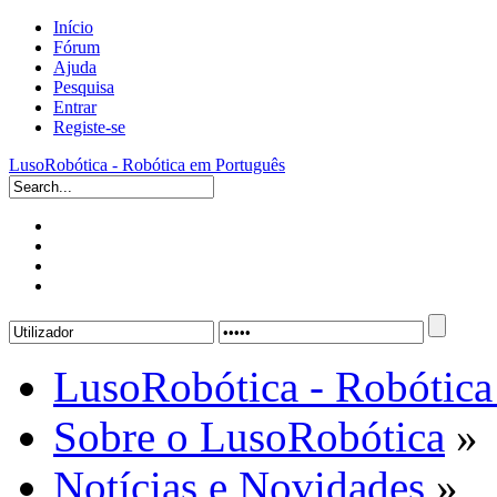
Início
Fórum
Ajuda
Pesquisa
Entrar
Registe-se
LusoRobótica - Robótica em Português
LusoRobótica - Robótica
Sobre o LusoRobótica
»
Notícias e Novidades
»