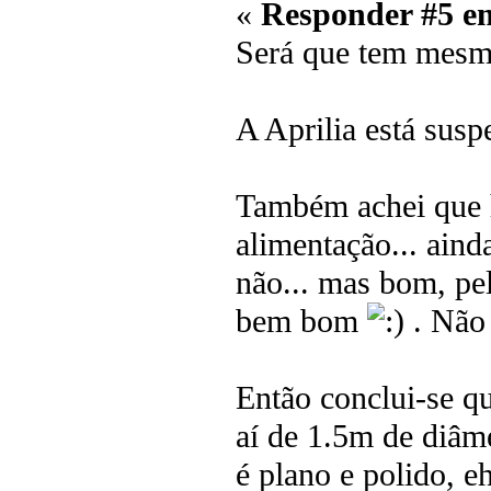
«
Responder #5 e
Será que tem mesm
A Aprilia está susp
Também achei que h
alimentação... aind
não... mas bom, pel
bem bom
. Não 
Então conclui-se q
aí de 1.5m de diâme
é plano e polido, 