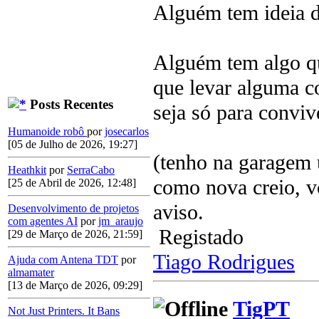
Alguém tem ideia 
Alguém tem algo qu
que levar alguma c
Posts Recentes
seja só para conviv
Humanoide robô
por
josecarlos
[05 de Julho de 2026, 19:27]
(tenho na garagem 
Heathkit
por
SerraCabo
como nova creio, v
[25 de Abril de 2026, 12:48]
aviso.
Desenvolvimento de projetos
com agentes AI
por
jm_araujo
Registado
[29 de Março de 2026, 21:59]
Tiago Rodrigues
Ajuda com Antena TDT
por
almamater
[13 de Março de 2026, 09:29]
TigPT
Not Just Printers. It Bans