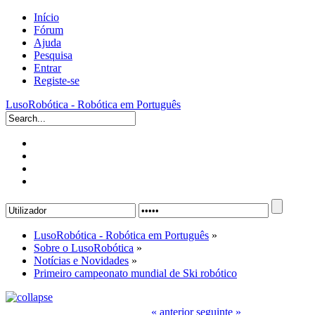
Início
Fórum
Ajuda
Pesquisa
Entrar
Registe-se
LusoRobótica - Robótica em Português
LusoRobótica - Robótica em Português
»
Sobre o LusoRobótica
»
Notícias e Novidades
»
Primeiro campeonato mundial de Ski robótico
« anterior
seguinte »