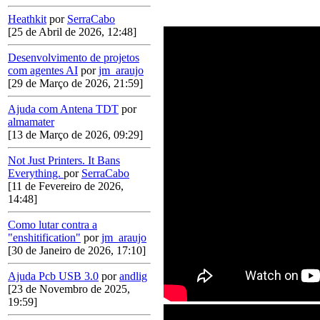
Heathkit
por
SerraCabo
[25 de Abril de 2026, 12:48]
Desenvolvimento de projetos
com agentes AI
por
jm_araujo
[29 de Março de 2026, 21:59]
Ajuda com Antena TDT
por
almamater
[13 de Março de 2026, 09:29]
Not Just Printers. It Bans
Everything.
por
SerraCabo
[11 de Fevereiro de 2026,
14:48]
Como lutar contra a
"enshitification"
por
jm_araujo
[30 de Janeiro de 2026, 17:10]
Ajuda Pcb USB 3.0
por
andlig
[23 de Novembro de 2025,
19:59]