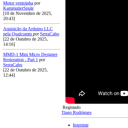
Motor ventoinha
por
KammutierSpule
[10 de Novembro de 2025,
20:43]
Aquisição da Arduino LLC
pela Qualcomm
por
SerraCabo
[22 de Outubro de 2025,
14:16]
MMD-1 Mini Micro Designer
Restoration - Part 1
por
SerraCabo
[22 de Outubro de 2025,
12:44]
Registado
Tiago Rodrigues
Imprimir