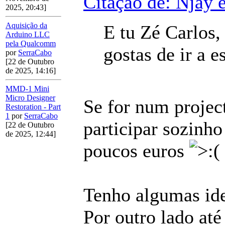
Citação de: Njay 
2025, 20:43]
Aquisição da
E tu Zé Carlos, 
Arduino LLC
pela Qualcomm
gostas de ir a 
por
SerraCabo
[22 de Outubro
de 2025, 14:16]
MMD-1 Mini
Micro Designer
Se for num project
Restoration - Part
1
por
SerraCabo
participar sozinho
[22 de Outubro
de 2025, 12:44]
poucos euros
Tenho algumas ide
Por outro lado at