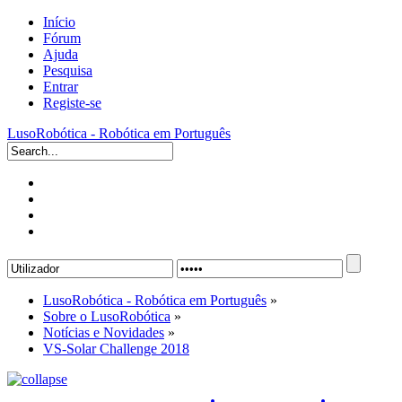
Início
Fórum
Ajuda
Pesquisa
Entrar
Registe-se
LusoRobótica - Robótica em Português
LusoRobótica - Robótica em Português
»
Sobre o LusoRobótica
»
Notícias e Novidades
»
VS-Solar Challenge 2018