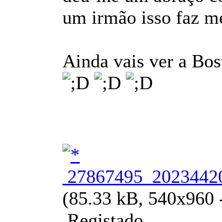
um irmão isso faz me
Ainda vais ver a Bo
27867495_20234420
(85.33 kB, 540x960 -
Registado