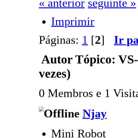
« anterior
seguinte »
Imprimir
Páginas:
1
[
2
]
Ir p
Autor
Tópico: VS-
vezes)
0 Membros e 1 Visita
Njay
Mini Robot