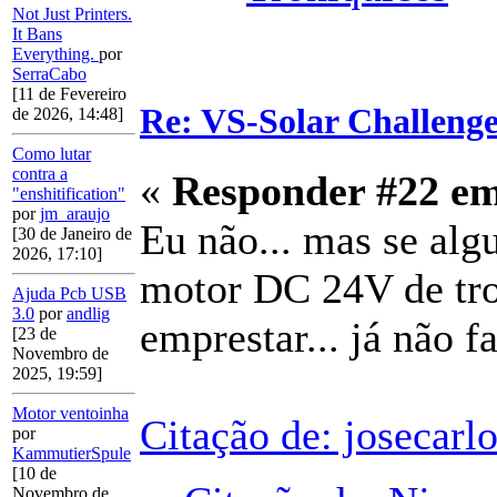
Not Just Printers.
It Bans
Everything.
por
SerraCabo
[11 de Fevereiro
Re: VS-Solar Challeng
de 2026, 14:48]
Como lutar
contra a
«
Responder #22 e
"enshitification"
por
jm_araujo
Eu não... mas se algu
[30 de Janeiro de
2026, 17:10]
motor DC 24V de trot
Ajuda Pcb USB
3.0
por
andlig
emprestar... já não fa
[23 de
Novembro de
2025, 19:59]
Motor ventoinha
Citação de: josecarl
por
KammutierSpule
[10 de
Novembro de