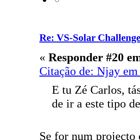
Re: VS-Solar Challeng
«
Responder #20 e
Citação de: Njay em 
E tu Zé Carlos, tá
de ir a este tipo 
Se for num projecto c