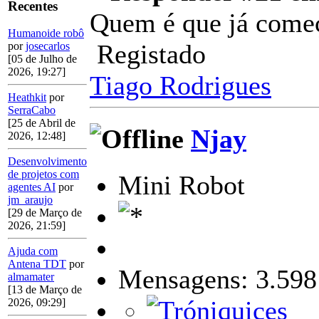
Recentes
Quem é que já come
Humanoide robô
Registado
por
josecarlos
[05 de Julho de
2026, 19:27]
Tiago Rodrigues
Heathkit
por
SerraCabo
[25 de Abril de
Njay
2026, 12:48]
Desenvolvimento
de projetos com
Mini Robot
agentes AI
por
jm_araujo
[29 de Março de
2026, 21:59]
Ajuda com
Antena TDT
por
Mensagens: 3.598
almamater
[13 de Março de
2026, 09:29]