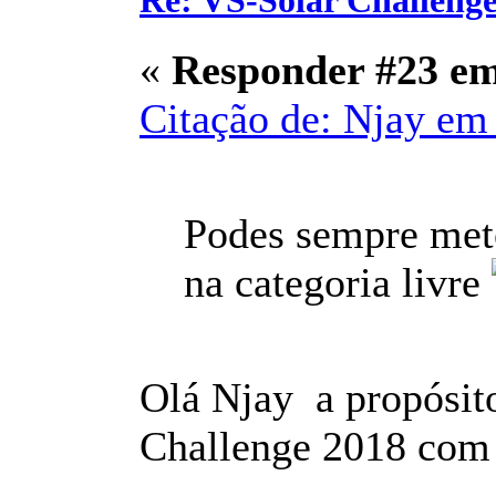
Re: VS-Solar Challeng
«
Responder #23 e
Citação de: Njay em 
Podes sempre mete
na categoria livre
Olá Njay a propósit
Challenge 2018 com o